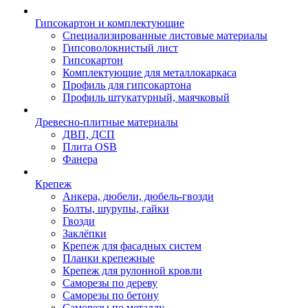
Гипсокартон и комплектующие
Специализированные листовые материалы
Гипсоволокнистый лист
Гипсокартон
Комплектующие для металлокаркаса
Профиль для гипсокартона
Профиль штукатурный, маячковый
Древесно-плитные материалы
ДВП, ДСП
Плита OSB
Фанера
Крепеж
Анкера, дюбели, дюбель-гвозди
Болты, шурупы, гайки
Гвозди
Заклёпки
Крепеж для фасадных систем
Планки крепежные
Крепеж для рулонной кровли
Саморезы по дереву
Саморезы по бетону
Саморезы по металлу