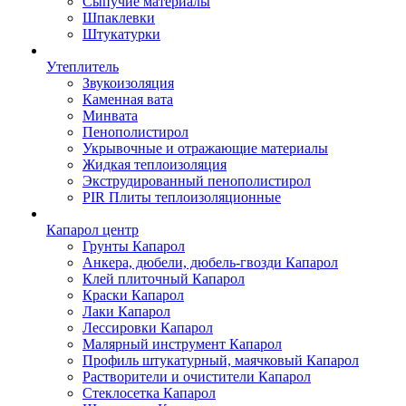
Сыпучие материалы
Шпаклевки
Штукатурки
Утеплитель
Звукоизоляция
Каменная вата
Минвата
Пенополистирол
Укрывочные и отражающие материалы
Жидкая теплоизоляция
Экструдированный пенополистирол
PIR Плиты теплоизоляционные
Капарол центр
Грунты Капарол
Анкера, дюбели, дюбель-гвозди Капарол
Клей плиточный Капарол
Краски Капарол
Лаки Капарол
Лессировки Капарол
Малярный инструмент Капарол
Профиль штукатурный, маячковый Капарол
Растворители и очистители Капарол
Cтеклосетка Капарол