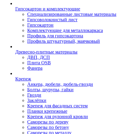
Гипсокартон и комплектующие
Специализированные листовые материалы
Гипсоволокнистый лист
Гипсокартон
Комплектующие для металлокаркаса
Профиль для гипсокартона
Профиль штукатурный, маячковый
Древесно-плитные материалы
ДВП, ДСП
Плита OSB
Фанера
Крепеж
Анкера, дюбели, дюбель-гвозди
Болты, шурупы, гайки
Гвозди
Заклёпки
Крепеж для фасадных систем
Планки крепежные
Крепеж для рулонной кровли
Саморезы по дереву
Саморезы по бетону
Саморезы по металлу