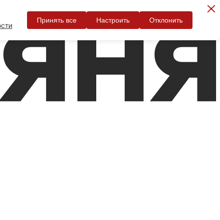
Принять все
Настроить
Отклонить
ости