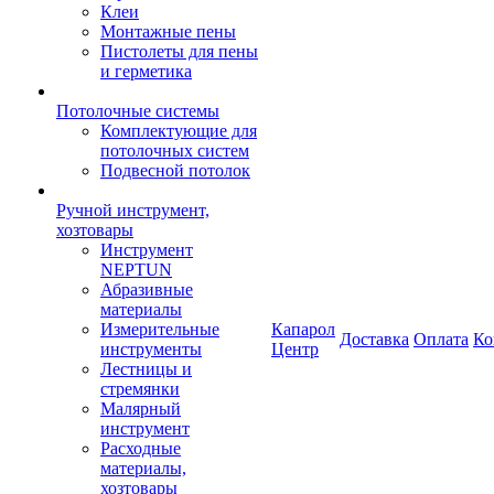
Клеи
Монтажные пены
Пистолеты для пены
и герметика
Потолочные системы
Комплектующие для
потолочных систем
Подвесной потолок
Ручной инструмент,
хозтовары
Инструмент
NEPTUN
Абразивные
материалы
Измерительные
Капарол
Доставка
Оплата
Ко
инструменты
Центр
Лестницы и
стремянки
Малярный
инструмент
Расходные
материалы,
хозтовары