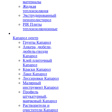
материалы
Жидкая
теплоизоляция
Экструдированный
пенополистирол
PIR Плиты
теплоизоляционные
Капарол центр
Грунты Капарол
Анкера, дюбели,
дюбель-гвозди
Капарол
Клей плиточный
Капарол
Краски Капарол
Лаки Капарол
Лессировки Капарол
Малярный
инструмент Капарол
Профиль
штукатурный,
маячковый Капарол
Растворители и
очистители Капарол