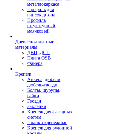
металлокаркаса
Профиль для
гипсокартона
Профиль
штукатурный,
маячковый
Древесно-плитные
материалы
ДВП, ДСП
Плита OSB
Фанера
Крепеж
Анкера, дюбели,
дюбель-гвозди
Болты, шурупы,
гайки
Гвозди
Заклёпки
Крепеж для фасадных
систем
Планки крепежные
Крепеж для рулонной
кровли