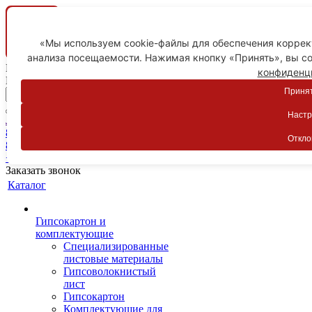
«Мы используем cookie-файлы для обеспечения коррект
анализа посещаемости. Нажимая кнопку «Принять», вы со
Ваш город
конфиденц
Пятигорск
Принят
Настр
Личный кабинет
8-800-775-59-89
Откло
8-800-775-59-89
+7 918 754-83-77
Заказать звонок
Каталог
Гипсокартон и
комплектующие
Специализированные
листовые материалы
Гипсоволокнистый
лист
Гипсокартон
Комплектующие для