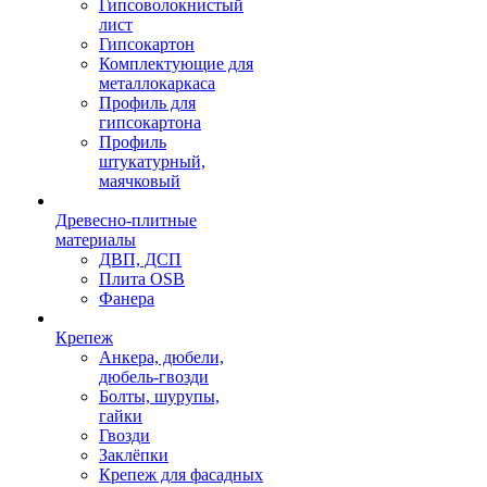
Гипсоволокнистый
лист
Гипсокартон
Комплектующие для
металлокаркаса
Профиль для
гипсокартона
Профиль
штукатурный,
маячковый
Древесно-плитные
материалы
ДВП, ДСП
Плита OSB
Фанера
Крепеж
Анкера, дюбели,
дюбель-гвозди
Болты, шурупы,
гайки
Гвозди
Заклёпки
Крепеж для фасадных