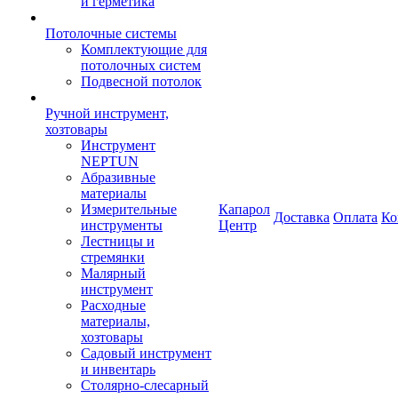
и герметика
Потолочные системы
Комплектующие для
потолочных систем
Подвесной потолок
Ручной инструмент,
хозтовары
Инструмент
NEPTUN
Абразивные
материалы
Измерительные
Капарол
Доставка
Оплата
Ко
инструменты
Центр
Лестницы и
стремянки
Малярный
инструмент
Расходные
материалы,
хозтовары
Садовый инструмент
и инвентарь
Столярно-слесарный