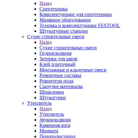
Назад
Спецтехника
Комплектующие для спецтехники
Малярное оборудование
Техника и комплектующие FESTOOL
Штукатурные станции
Сухие строительные смеси
Назад
Сухие строительные смеси
Гидроизоляция
Затирки для швов
Клей плиточный
Монтажные и кладочные смеси
Ремонтные составы
Ровнители пола
Сыпучие материалы
Шпаклевки
Штукатурки
Утеплитель
Назад
Утеплитель
Звукоизоляция
Каменная вата
Минвата
Пенополистирол