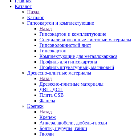
Главная
Каталог
Назад
Каталог
Гипсокартон и комплектующие
Назад
Гипсокартон и комплектующие
Специализированные листовые материалы
Гипсоволокнистый лист
Гипсокартон
Комплектующие для металлокаркаса
Профиль для гипсокартона
Профиль штукатурный, маячковый
Древесно-плитные материалы
Назад
Древесно-плитные материалы
ДВП, ДСП
Плита OSB
Фанера
Крепеж
Назад
Крепеж
Анкера, дюбели, дюбель-гвозди
Болты, шурупы, гайки
Гвозди