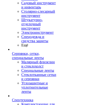
Садовый инструмент
и инвентарь
Столярно-слесарный
инструмент
Штукатурно-
отделочный
инструмент
Электроинструмент
Спецодежда и
средства защиты
Ещё
Серпянки, сетки,
специальные ленты
Малярный флизелин
и стеклохолст
Специальные ленты
Стеклотканные сетки
и серпянки
Углозащитные и
уплотнительные
ленты
Спецтехника
Комплектующие для