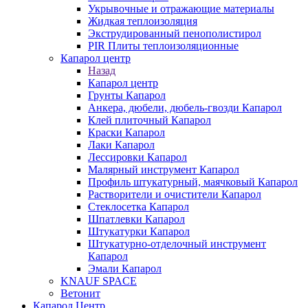
Укрывочные и отражающие материалы
Жидкая теплоизоляция
Экструдированный пенополистирол
PIR Плиты теплоизоляционные
Капарол центр
Назад
Капарол центр
Грунты Капарол
Анкера, дюбели, дюбель-гвозди Капарол
Клей плиточный Капарол
Краски Капарол
Лаки Капарол
Лессировки Капарол
Малярный инструмент Капарол
Профиль штукатурный, маячковый Капарол
Растворители и очистители Капарол
Cтеклосетка Капарол
Шпатлевки Капарол
Штукатурки Капарол
Штукатурно-отделочный инструмент
Капарол
Эмали Капарол
KNAUF SPACE
Ветонит
Капарол Центр