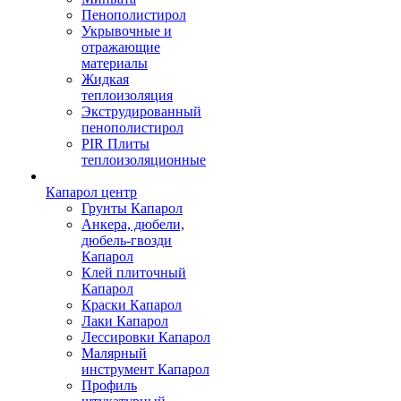
Пенополистирол
Укрывочные и
отражающие
материалы
Жидкая
теплоизоляция
Экструдированный
пенополистирол
PIR Плиты
теплоизоляционные
Капарол центр
Грунты Капарол
Анкера, дюбели,
дюбель-гвозди
Капарол
Клей плиточный
Капарол
Краски Капарол
Лаки Капарол
Лессировки Капарол
Малярный
инструмент Капарол
Профиль