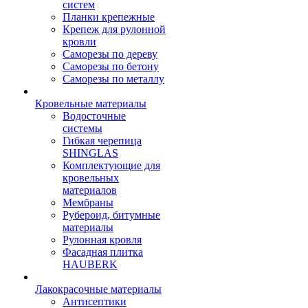
систем
Планки крепежные
Крепеж для рулонной
кровли
Саморезы по дереву
Саморезы по бетону
Саморезы по металлу
Кровельные материалы
Водосточные
системы
Гибкая черепица
SHINGLAS
Комплектующие для
кровельных
материалов
Мембраны
Рубероид, битумные
материалы
Рулонная кровля
Фасадная плитка
HAUBERK
Лакокрасочные материалы
Антисептики