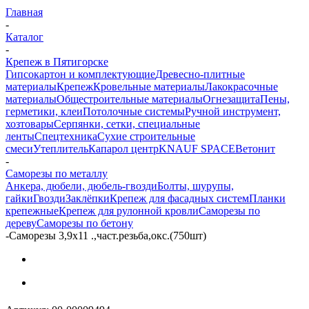
Главная
-
Каталог
-
Крепеж в Пятигорске
Гипсокартон и комплектующие
Древесно-плитные
материалы
Крепеж
Кровельные материалы
Лакокрасочные
материалы
Общестроительные материалы
Огнезащита
Пены,
герметики, клеи
Потолочные системы
Ручной инструмент,
хозтовары
Серпянки, сетки, специальные
ленты
Спецтехника
Сухие строительные
смеси
Утеплитель
Капарол центр
KNAUF SPACE
Ветонит
-
Саморезы по металлу
Анкера, дюбели, дюбель-гвозди
Болты, шурупы,
гайки
Гвозди
Заклёпки
Крепеж для фасадных систем
Планки
крепежные
Крепеж для рулонной кровли
Саморезы по
дереву
Саморезы по бетону
-
Саморезы 3,9х11 .,част.резьба,окс.(750шт)