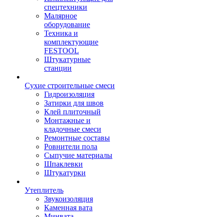
спецтехники
Малярное
оборудование
Техника и
комплектующие
FESTOOL
Штукатурные
станции
Сухие строительные смеси
Гидроизоляция
Затирки для швов
Клей плиточный
Монтажные и
кладочные смеси
Ремонтные составы
Ровнители пола
Сыпучие материалы
Шпаклевки
Штукатурки
Утеплитель
Звукоизоляция
Каменная вата
Минвата