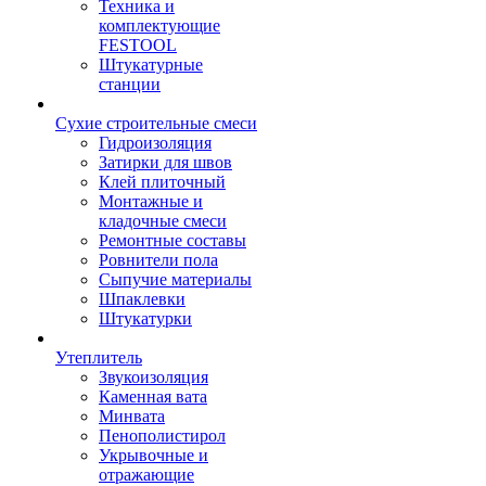
Техника и
комплектующие
FESTOOL
Штукатурные
станции
Сухие строительные смеси
Гидроизоляция
Затирки для швов
Клей плиточный
Монтажные и
кладочные смеси
Ремонтные составы
Ровнители пола
Сыпучие материалы
Шпаклевки
Штукатурки
Утеплитель
Звукоизоляция
Каменная вата
Минвата
Пенополистирол
Укрывочные и
отражающие