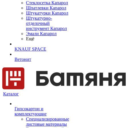
Cтеклосетка Капарол
Шпатлевки Капарол
Штукатурки Капарол
Штукатурно-
отделочный
инструмент Капарол
Эмали Капарол
Ещё
KNAUF SPACE
Ветонит
Каталог
Гипсокартон и
комплектующие
Специализированные
листовые материалы