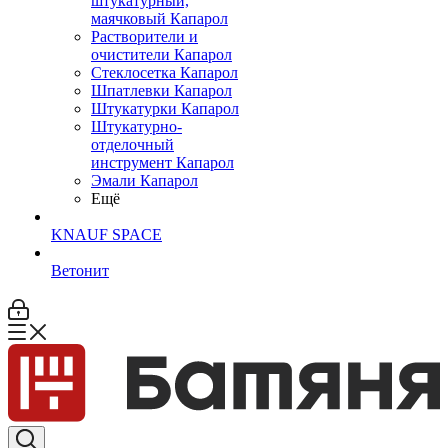
штукатурный,
маячковый Капарол
Растворители и
очистители Капарол
Cтеклосетка Капарол
Шпатлевки Капарол
Штукатурки Капарол
Штукатурно-
отделочный
инструмент Капарол
Эмали Капарол
Ещё
KNAUF SPACE
Ветонит