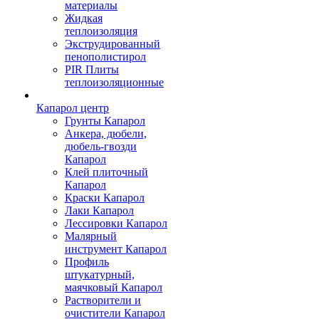
материалы
Жидкая
теплоизоляция
Экструдированный
пенополистирол
PIR Плиты
теплоизоляционные
Капарол центр
Грунты Капарол
Анкера, дюбели,
дюбель-гвозди
Капарол
Клей плиточный
Капарол
Краски Капарол
Лаки Капарол
Лессировки Капарол
Малярный
инструмент Капарол
Профиль
штукатурный,
маячковый Капарол
Растворители и
очистители Капарол