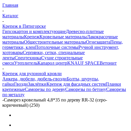
Главная
-
Каталог
-
Крепеж в Пятигорске
Гипсокартон и комплектующие
Древесно-плитные
материалы
Крепеж
Кровельные материалы
Лакокрасочные
материалы
Общестроительные материалы
Огнезащита
Пены,
герметики, клеи
Потолочные системы
Ручной инструмент,
хозтовары
Серпянки, сетки, специальные
ленты
Спецтехника
Сухие строительные
смеси
Утеплитель
Капарол центр
KNAUF SPACE
Ветонит
-
Крепеж для рулонной кровли
Анкера, дюбели, дюбель-гвозди
Болты, шурупы,
гайки
Гвозди
Заклёпки
Крепеж для фасадных систем
Планки
крепежные
Саморезы по дереву
Саморезы по бетону
Саморезы
по металлу
-
Саморез кровельный 4,8*35 по дереву RR-32 (серо-
коричневый) (250)