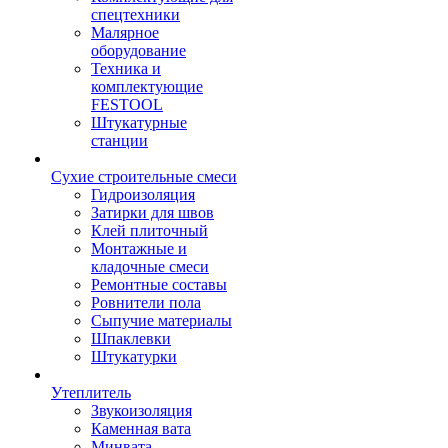
спецтехники
Малярное
оборудование
Техника и
комплектующие
FESTOOL
Штукатурные
станции
Сухие строительные смеси
Гидроизоляция
Затирки для швов
Клей плиточный
Монтажные и
кладочные смеси
Ремонтные составы
Ровнители пола
Сыпучие материалы
Шпаклевки
Штукатурки
Утеплитель
Звукоизоляция
Каменная вата
Минвата