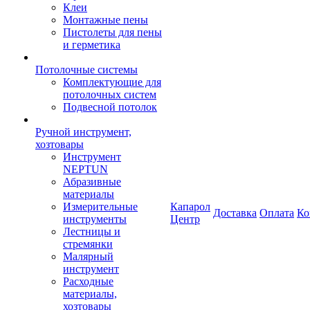
Клеи
Монтажные пены
Пистолеты для пены
и герметика
Потолочные системы
Комплектующие для
потолочных систем
Подвесной потолок
Ручной инструмент,
хозтовары
Инструмент
NEPTUN
Абразивные
материалы
Измерительные
Капарол
Доставка
Оплата
Ко
инструменты
Центр
Лестницы и
стремянки
Малярный
инструмент
Расходные
материалы,
хозтовары