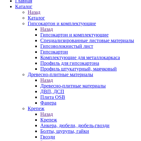
Главная
Каталог
Назад
Каталог
Гипсокартон и комплектующие
Назад
Гипсокартон и комплектующие
Специализированные листовые материалы
Гипсоволокнистый лист
Гипсокартон
Комплектующие для металлокаркаса
Профиль для гипсокартона
Профиль штукатурный, маячковый
Древесно-плитные материалы
Назад
Древесно-плитные материалы
ДВП, ДСП
Плита OSB
Фанера
Крепеж
Назад
Крепеж
Анкера, дюбели, дюбель-гвозди
Болты, шурупы, гайки
Гвозди