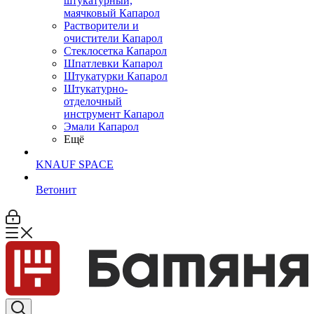
штукатурный,
маячковый Капарол
Растворители и
очистители Капарол
Cтеклосетка Капарол
Шпатлевки Капарол
Штукатурки Капарол
Штукатурно-
отделочный
инструмент Капарол
Эмали Капарол
Ещё
KNAUF SPACE
Ветонит