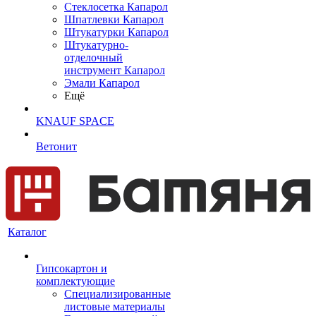
Cтеклосетка Капарол
Шпатлевки Капарол
Штукатурки Капарол
Штукатурно-
отделочный
инструмент Капарол
Эмали Капарол
Ещё
KNAUF SPACE
Ветонит
Каталог
Гипсокартон и
комплектующие
Специализированные
листовые материалы