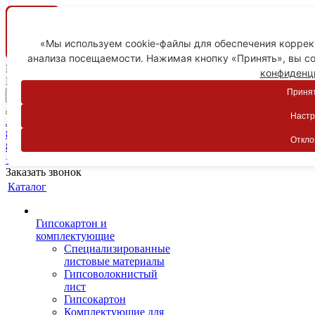
«Мы используем cookie-файлы для обеспечения коррект
анализа посещаемости. Нажимая кнопку «Принять», вы со
Ваш город
конфиденц
Пятигорск
Принят
Настр
Личный кабинет
8-800-775-59-89
Откло
8-800-775-59-89
+7 918 754-83-77
Заказать звонок
Каталог
Гипсокартон и
комплектующие
Специализированные
листовые материалы
Гипсоволокнистый
лист
Гипсокартон
Комплектующие для