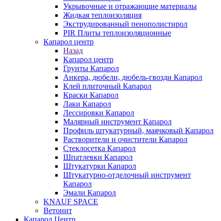
Укрывочные и отражающие материалы
Жидкая теплоизоляция
Экструдированный пенополистирол
PIR Плиты теплоизоляционные
Капарол центр
Назад
Капарол центр
Грунты Капарол
Анкера, дюбели, дюбель-гвозди Капарол
Клей плиточный Капарол
Краски Капарол
Лаки Капарол
Лессировки Капарол
Малярный инструмент Капарол
Профиль штукатурный, маячковый Капарол
Растворители и очистители Капарол
Cтеклосетка Капарол
Шпатлевки Капарол
Штукатурки Капарол
Штукатурно-отделочный инструмент
Капарол
Эмали Капарол
KNAUF SPACE
Ветонит
Капарол Центр