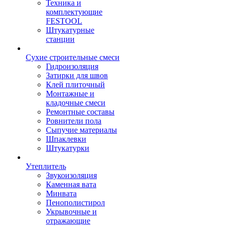
Техника и
комплектующие
FESTOOL
Штукатурные
станции
Сухие строительные смеси
Гидроизоляция
Затирки для швов
Клей плиточный
Монтажные и
кладочные смеси
Ремонтные составы
Ровнители пола
Сыпучие материалы
Шпаклевки
Штукатурки
Утеплитель
Звукоизоляция
Каменная вата
Минвата
Пенополистирол
Укрывочные и
отражающие