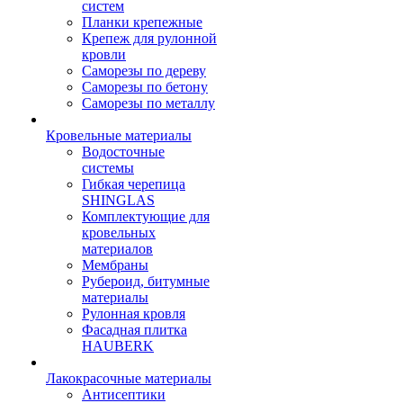
систем
Планки крепежные
Крепеж для рулонной
кровли
Саморезы по дереву
Саморезы по бетону
Саморезы по металлу
Кровельные материалы
Водосточные
системы
Гибкая черепица
SHINGLAS
Комплектующие для
кровельных
материалов
Мембраны
Рубероид, битумные
материалы
Рулонная кровля
Фасадная плитка
HAUBERK
Лакокрасочные материалы
Антисептики