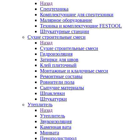
Назад
Спецтехника
Комплектующие для спецтехники
Малярное оборудование
Техника и комплектующие FESTOOL
Штукатурные станции
Сухие строительные смеси
Назад
Сухие строительные смеси
Гидроизоляция
Затирки для швов
Клей плиточный
Монтажные и кладочные смеси
Ремонтные составы
Ровнители пола
Сыпучие материалы
Шпаклевки
Штукатурки
Утеплитель
Назад
Утеплитель
Звукоизоляция
Каменная вата
Минвата
Пенополистирол