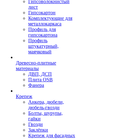
Гипсоволокнистый
лист
Гипсокартон
Комплектующие для
металлокаркаса
Профиль для
гипсокартона
Профиль
штукатурный,
маячковый
Древесно-плитные
материалы
ДВП, ДСП
Плита OSB
Фанера
Крепеж
Анкера, дюбели,
дюбель-гвозди
Болты, шурупы,
гайки
Гвозди
Заклёпки
Крепеж для фасадных