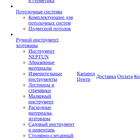
и герметика
Потолочные системы
Комплектующие для
потолочных систем
Подвесной потолок
Ручной инструмент,
хозтовары
Инструмент
NEPTUN
Абразивные
материалы
Измерительные
Капарол
Доставка
Оплата
Ко
инструменты
Центр
Лестницы и
стремянки
Малярный
инструмент
Расходные
материалы,
хозтовары
Садовый инструмент
и инвентарь
Столярно-слесарный