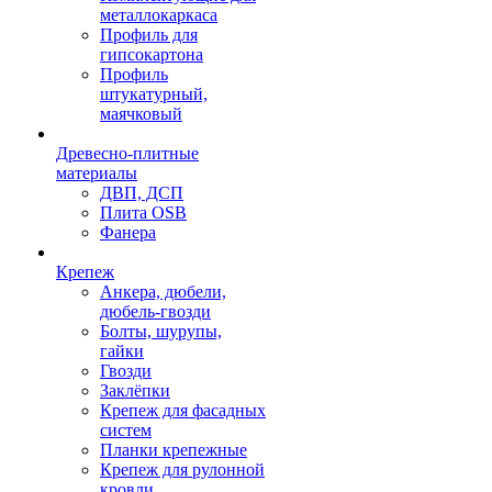
металлокаркаса
Профиль для
гипсокартона
Профиль
штукатурный,
маячковый
Древесно-плитные
материалы
ДВП, ДСП
Плита OSB
Фанера
Крепеж
Анкера, дюбели,
дюбель-гвозди
Болты, шурупы,
гайки
Гвозди
Заклёпки
Крепеж для фасадных
систем
Планки крепежные
Крепеж для рулонной
кровли