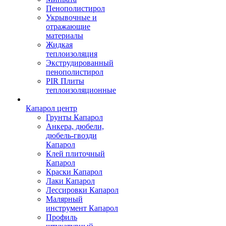
Пенополистирол
Укрывочные и
отражающие
материалы
Жидкая
теплоизоляция
Экструдированный
пенополистирол
PIR Плиты
теплоизоляционные
Капарол центр
Грунты Капарол
Анкера, дюбели,
дюбель-гвозди
Капарол
Клей плиточный
Капарол
Краски Капарол
Лаки Капарол
Лессировки Капарол
Малярный
инструмент Капарол
Профиль