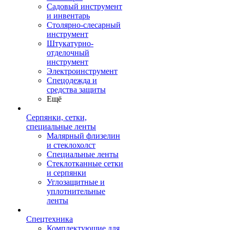
Садовый инструмент
и инвентарь
Столярно-слесарный
инструмент
Штукатурно-
отделочный
инструмент
Электроинструмент
Спецодежда и
средства защиты
Ещё
Серпянки, сетки,
специальные ленты
Малярный флизелин
и стеклохолст
Специальные ленты
Стеклотканные сетки
и серпянки
Углозащитные и
уплотнительные
ленты
Спецтехника
Комплектующие для