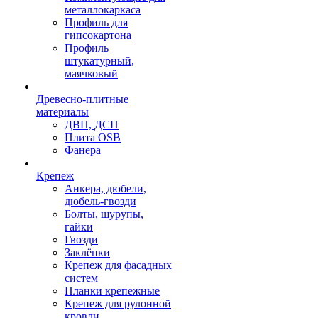
металлокаркаса
Профиль для
гипсокартона
Профиль
штукатурный,
маячковый
Древесно-плитные
материалы
ДВП, ДСП
Плита OSB
Фанера
Крепеж
Анкера, дюбели,
дюбель-гвозди
Болты, шурупы,
гайки
Гвозди
Заклёпки
Крепеж для фасадных
систем
Планки крепежные
Крепеж для рулонной
кровли