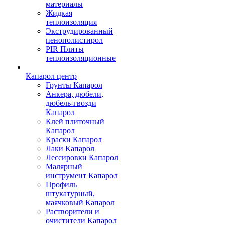
материалы
Жидкая
теплоизоляция
Экструдированный
пенополистирол
PIR Плиты
теплоизоляционные
Капарол центр
Грунты Капарол
Анкера, дюбели,
дюбель-гвозди
Капарол
Клей плиточный
Капарол
Краски Капарол
Лаки Капарол
Лессировки Капарол
Малярный
инструмент Капарол
Профиль
штукатурный,
маячковый Капарол
Растворители и
очистители Капарол