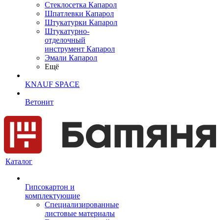
Cтеклосетка Капарол
Шпатлевки Капарол
Штукатурки Капарол
Штукатурно-
отделочный
инструмент Капарол
Эмали Капарол
Ещё
KNAUF SPACE
Ветонит
Каталог
Гипсокартон и
комплектующие
Специализированные
листовые материалы