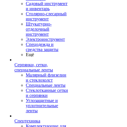
Садовый инструмент
и инвентарь
Столярно-слесарный
инструмент
Штукатурно-
отделочный
инструмент
Электроинструмент
Спецодежда и
средства защиты
Ещё
Серпянки, сетки,
специальные ленты
Малярный флизелин
и стеклохолст
Специальные ленты
Стеклотканные сетки
и серпянки
Углозащитные и
уплотнительные
ленты
Спецтехника
Комплектующие для