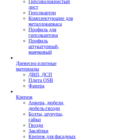
Гипсоволокнистый
лист
Гипсокартон
Комплектующие для
металлокаркаса
Профиль для
гипсокартона
Профиль
штукатурный,
маячковый
Древесно-плитные
материалы
ДВП, ДСП
Плита OSB
Фанера
Крепеж
Анкера, дюбели,
дюбель-гвозди
Болты, шурупы,
гайки
Гвозди
Заклёпки
Крепеж для фасадных