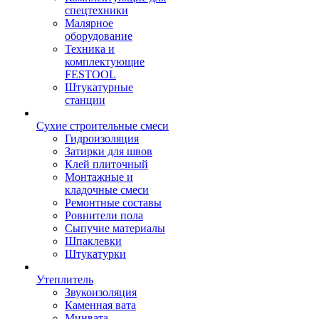
спецтехники
Малярное
оборудование
Техника и
комплектующие
FESTOOL
Штукатурные
станции
Сухие строительные смеси
Гидроизоляция
Затирки для швов
Клей плиточный
Монтажные и
кладочные смеси
Ремонтные составы
Ровнители пола
Сыпучие материалы
Шпаклевки
Штукатурки
Утеплитель
Звукоизоляция
Каменная вата
Минвата