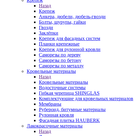
Крепеж
Назад
Крепеж
Анкера, дюбели, дюбель-гвозди
Болты, шурупы, гайки
Гвозди
Заклёпки
Крепеж для фасадных систем
Планки крепежные
Крепеж для рулонной кровли
Саморезы по дереву
Саморезы по бетону
Саморезы по металлу
Кровельные материалы
Назад
Кровельные материалы
Водосточные системы
Гибкая черепица SHINGLAS
Комплектующие для кровельных материалов
Мембраны
Рубероид, битумные материалы
Рулонная кровля
Фасадная плитка HAUBERK
Лакокрасочные материалы
Назад