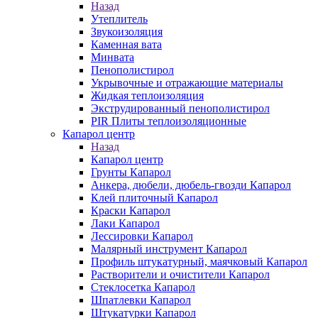
Назад
Утеплитель
Звукоизоляция
Каменная вата
Минвата
Пенополистирол
Укрывочные и отражающие материалы
Жидкая теплоизоляция
Экструдированный пенополистирол
PIR Плиты теплоизоляционные
Капарол центр
Назад
Капарол центр
Грунты Капарол
Анкера, дюбели, дюбель-гвозди Капарол
Клей плиточный Капарол
Краски Капарол
Лаки Капарол
Лессировки Капарол
Малярный инструмент Капарол
Профиль штукатурный, маячковый Капарол
Растворители и очистители Капарол
Cтеклосетка Капарол
Шпатлевки Капарол
Штукатурки Капарол