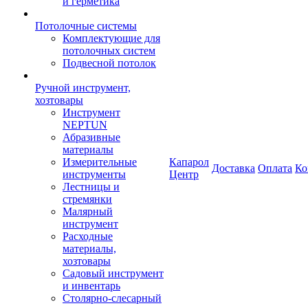
и герметика
Потолочные системы
Комплектующие для
потолочных систем
Подвесной потолок
Ручной инструмент,
хозтовары
Инструмент
NEPTUN
Абразивные
материалы
Измерительные
Капарол
Доставка
Оплата
Ко
инструменты
Центр
Лестницы и
стремянки
Малярный
инструмент
Расходные
материалы,
хозтовары
Садовый инструмент
и инвентарь
Столярно-слесарный