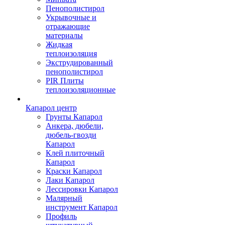
Пенополистирол
Укрывочные и
отражающие
материалы
Жидкая
теплоизоляция
Экструдированный
пенополистирол
PIR Плиты
теплоизоляционные
Капарол центр
Грунты Капарол
Анкера, дюбели,
дюбель-гвозди
Капарол
Клей плиточный
Капарол
Краски Капарол
Лаки Капарол
Лессировки Капарол
Малярный
инструмент Капарол
Профиль