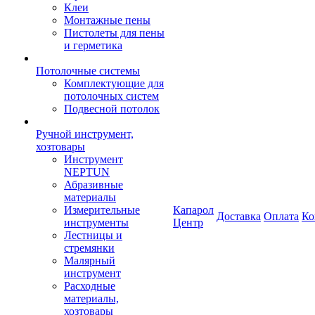
Клеи
Монтажные пены
Пистолеты для пены
и герметика
Потолочные системы
Комплектующие для
потолочных систем
Подвесной потолок
Ручной инструмент,
хозтовары
Инструмент
NEPTUN
Абразивные
материалы
Измерительные
Капарол
Доставка
Оплата
Ко
инструменты
Центр
Лестницы и
стремянки
Малярный
инструмент
Расходные
материалы,
хозтовары