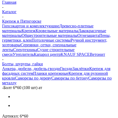
Главная
-
Каталог
-
Крепеж в Пятигорске
Гипсокартон и комплектующие
Древесно-плитные
материалы
Крепеж
Кровельные материалы
Лакокрасочные
материалы
Общестроительные материалы
Огнезащита
Пены,
герметики, клеи
Потолочные системы
Ручной инструмент,
хозтовары
Серпянки, сетки, специальные
ленты
Спецтехника
Сухие строительные
смеси
Утеплитель
Капарол центр
KNAUF SPACE
Ветонит
-
Болты, шурупы, гайки
Анкера, дюбели, дюбель-гвозди
Гвозди
Заклёпки
Крепеж для
фасадных систем
Планки крепежные
Крепеж для рулонной
кровли
Саморезы по дереву
Саморезы по бетону
Саморезы по
металлу
-
Болт 6*60 (100 шт) ат
Артикул:
6*60