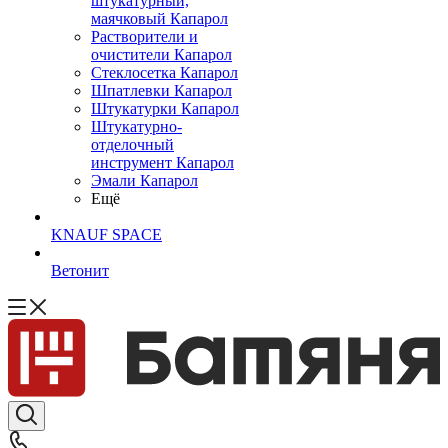
штукатурный,
маячковый Капарол
Растворители и
очистители Капарол
Cтеклосетка Капарол
Шпатлевки Капарол
Штукатурки Капарол
Штукатурно-
отделочный
инструмент Капарол
Эмали Капарол
Ещё
KNAUF SPACE
Ветонит