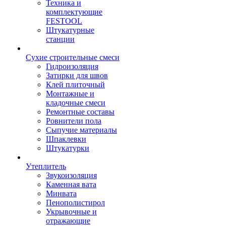
Техника и
комплектующие
FESTOOL
Штукатурные
станции
Сухие строительные смеси
Гидроизоляция
Затирки для швов
Клей плиточный
Монтажные и
кладочные смеси
Ремонтные составы
Ровнители пола
Сыпучие материалы
Шпаклевки
Штукатурки
Утеплитель
Звукоизоляция
Каменная вата
Минвата
Пенополистирол
Укрывочные и
отражающие