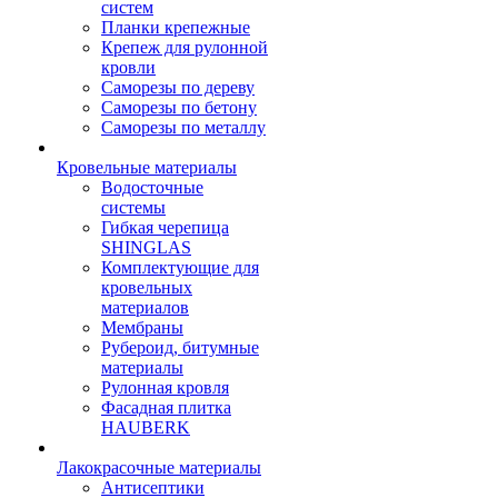
систем
Планки крепежные
Крепеж для рулонной
кровли
Саморезы по дереву
Саморезы по бетону
Саморезы по металлу
Кровельные материалы
Водосточные
системы
Гибкая черепица
SHINGLAS
Комплектующие для
кровельных
материалов
Мембраны
Рубероид, битумные
материалы
Рулонная кровля
Фасадная плитка
HAUBERK
Лакокрасочные материалы
Антисептики