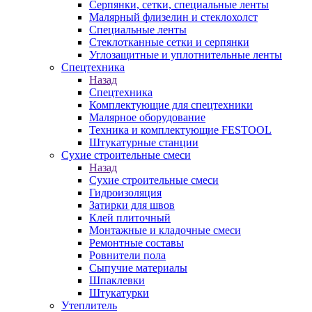
Серпянки, сетки, специальные ленты
Малярный флизелин и стеклохолст
Специальные ленты
Стеклотканные сетки и серпянки
Углозащитные и уплотнительные ленты
Спецтехника
Назад
Спецтехника
Комплектующие для спецтехники
Малярное оборудование
Техника и комплектующие FESTOOL
Штукатурные станции
Сухие строительные смеси
Назад
Сухие строительные смеси
Гидроизоляция
Затирки для швов
Клей плиточный
Монтажные и кладочные смеси
Ремонтные составы
Ровнители пола
Сыпучие материалы
Шпаклевки
Штукатурки
Утеплитель