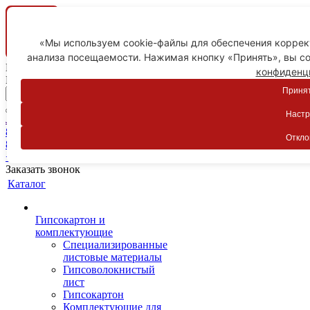
«Мы используем cookie-файлы для обеспечения коррект
анализа посещаемости. Нажимая кнопку «Принять», вы со
Ваш город
конфиденц
Пятигорск
Принят
Настр
Личный кабинет
8-800-775-59-89
Откло
8-800-775-59-89
+7 918 754-83-77
Заказать звонок
Каталог
Гипсокартон и
комплектующие
Специализированные
листовые материалы
Гипсоволокнистый
лист
Гипсокартон
Комплектующие для