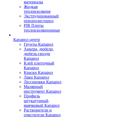
материалы
Жидкая
теплоизоляция
Экструдированный
пенополистирол
PIR Плиты
теплоизоляционные
Капарол центр
Грунты Капарол
Анкера, дюбели,
дюбель-гвозди
Капарол
Клей плиточный
Капарол
Краски Капарол
Лаки Капарол
Лессировки Капарол
Малярный
инструмент Капарол
Профиль
штукатурный,
маячковый Капарол
Растворители и
очистители Капарол