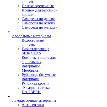
систем
Планки крепежные
Крепеж для рулонной
кровли
Саморезы по дереву
Саморезы по бетону
Саморезы по металлу
Кровельные материалы
Водосточные
системы
Гибкая черепица
SHINGLAS
Комплектующие для
кровельных
материалов
Мембраны
Рубероид, битумные
материалы
Рулонная кровля
Фасадная плитка
HAUBERK
Лакокрасочные материалы
Антисептики