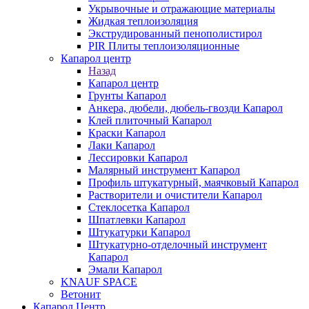
Укрывочные и отражающие материалы
Жидкая теплоизоляция
Экструдированный пенополистирол
PIR Плиты теплоизоляционные
Капарол центр
Назад
Капарол центр
Грунты Капарол
Анкера, дюбели, дюбель-гвозди Капарол
Клей плиточный Капарол
Краски Капарол
Лаки Капарол
Лессировки Капарол
Малярный инструмент Капарол
Профиль штукатурный, маячковый Капарол
Растворители и очистители Капарол
Cтеклосетка Капарол
Шпатлевки Капарол
Штукатурки Капарол
Штукатурно-отделочный инструмент
Капарол
Эмали Капарол
KNAUF SPACE
Ветонит
Капарол Центр