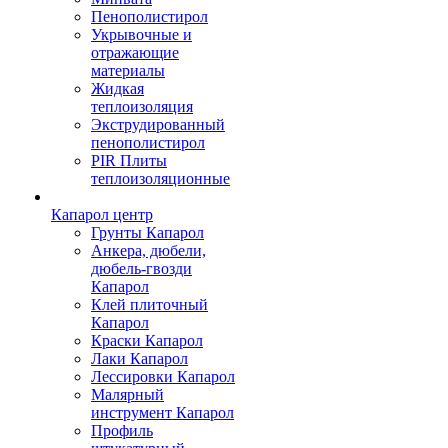
Пенополистирол
Укрывочные и
отражающие
материалы
Жидкая
теплоизоляция
Экструдированный
пенополистирол
PIR Плиты
теплоизоляционные
Капарол центр
Грунты Капарол
Анкера, дюбели,
дюбель-гвозди
Капарол
Клей плиточный
Капарол
Краски Капарол
Лаки Капарол
Лессировки Капарол
Малярный
инструмент Капарол
Профиль