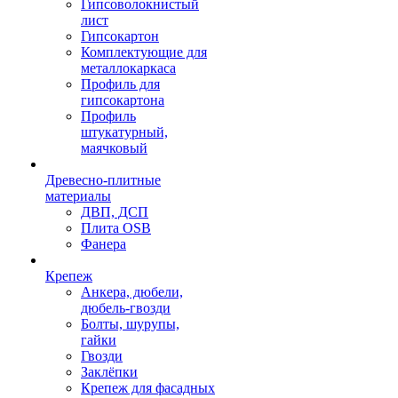
Гипсоволокнистый
лист
Гипсокартон
Комплектующие для
металлокаркаса
Профиль для
гипсокартона
Профиль
штукатурный,
маячковый
Древесно-плитные
материалы
ДВП, ДСП
Плита OSB
Фанера
Крепеж
Анкера, дюбели,
дюбель-гвозди
Болты, шурупы,
гайки
Гвозди
Заклёпки
Крепеж для фасадных