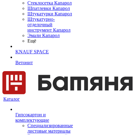
Cтеклосетка Капарол
Шпатлевки Капарол
Штукатурки Капарол
Штукатурно-
отделочный
инструмент Капарол
Эмали Капарол
Ещё
KNAUF SPACE
Ветонит
Каталог
Гипсокартон и
комплектующие
Специализированные
листовые материалы