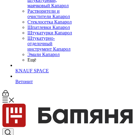
штукатурный,
маячковый Капарол
Растворители и
очистители Капарол
Cтеклосетка Капарол
Шпатлевки Капарол
Штукатурки Капарол
Штукатурно-
отделочный
инструмент Капарол
Эмали Капарол
Ещё
KNAUF SPACE
Ветонит