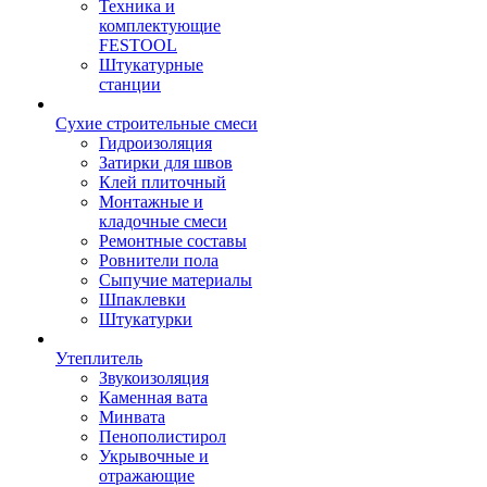
Техника и
комплектующие
FESTOOL
Штукатурные
станции
Сухие строительные смеси
Гидроизоляция
Затирки для швов
Клей плиточный
Монтажные и
кладочные смеси
Ремонтные составы
Ровнители пола
Сыпучие материалы
Шпаклевки
Штукатурки
Утеплитель
Звукоизоляция
Каменная вата
Минвата
Пенополистирол
Укрывочные и
отражающие