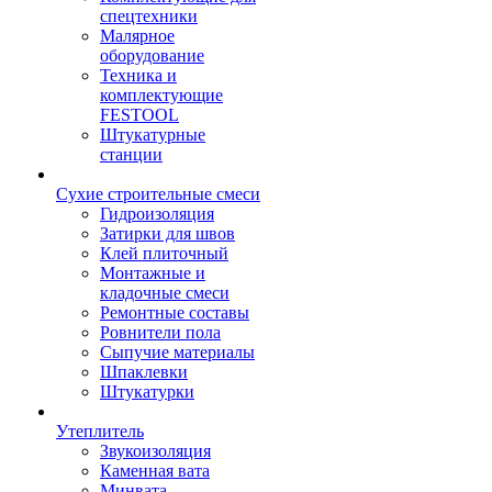
спецтехники
Малярное
оборудование
Техника и
комплектующие
FESTOOL
Штукатурные
станции
Сухие строительные смеси
Гидроизоляция
Затирки для швов
Клей плиточный
Монтажные и
кладочные смеси
Ремонтные составы
Ровнители пола
Сыпучие материалы
Шпаклевки
Штукатурки
Утеплитель
Звукоизоляция
Каменная вата
Минвата