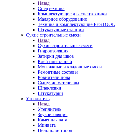
Назад
Спецтехника
Комплектующие для спецтехники
Малярное оборудование
Техника и комплектующие FESTOOL
Штукатурные станции
Сухие строительные смеси
Назад
Сухие строительные смеси
Гидроизоляция
Затирки для швов
Клей плиточный
Монтажные и кладочные смеси
Ремонтные составы
Ровнители пола
Сыпучие материалы
Шпаклевки
Штукатурки
Утеплитель
Назад
Утеплитель
Звукоизоляция
Каменная вата
Минвата
Пенополистирол