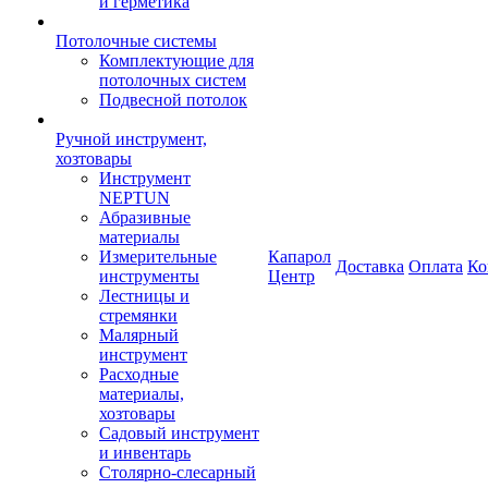
и герметика
Потолочные системы
Комплектующие для
потолочных систем
Подвесной потолок
Ручной инструмент,
хозтовары
Инструмент
NEPTUN
Абразивные
материалы
Измерительные
Капарол
Доставка
Оплата
Ко
инструменты
Центр
Лестницы и
стремянки
Малярный
инструмент
Расходные
материалы,
хозтовары
Садовый инструмент
и инвентарь
Столярно-слесарный