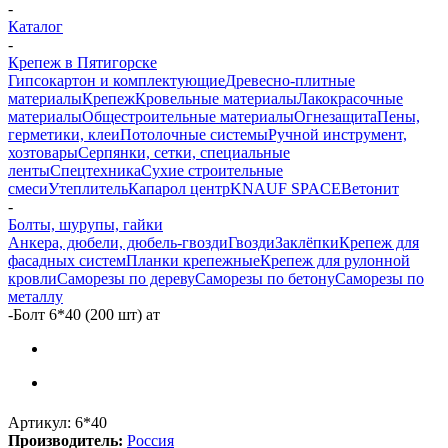
-
Каталог
-
Крепеж в Пятигорске
Гипсокартон и комплектующие
Древесно-плитные
материалы
Крепеж
Кровельные материалы
Лакокрасочные
материалы
Общестроительные материалы
Огнезащита
Пены,
герметики, клеи
Потолочные системы
Ручной инструмент,
хозтовары
Серпянки, сетки, специальные
ленты
Спецтехника
Сухие строительные
смеси
Утеплитель
Капарол центр
KNAUF SPACE
Ветонит
-
Болты, шурупы, гайки
Анкера, дюбели, дюбель-гвозди
Гвозди
Заклёпки
Крепеж для
фасадных систем
Планки крепежные
Крепеж для рулонной
кровли
Саморезы по дереву
Саморезы по бетону
Саморезы по
металлу
-
Болт 6*40 (200 шт) ат
Артикул:
6*40
Производитель:
Россия