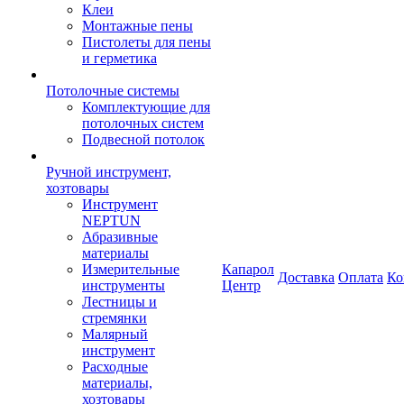
Клеи
Монтажные пены
Пистолеты для пены
и герметика
Потолочные системы
Комплектующие для
потолочных систем
Подвесной потолок
Ручной инструмент,
хозтовары
Инструмент
NEPTUN
Абразивные
материалы
Измерительные
Капарол
Доставка
Оплата
Ко
инструменты
Центр
Лестницы и
стремянки
Малярный
инструмент
Расходные
материалы,
хозтовары