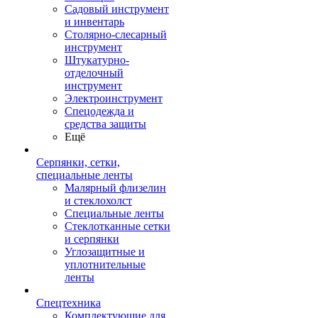
Садовый инструмент
и инвентарь
Столярно-слесарный
инструмент
Штукатурно-
отделочный
инструмент
Электроинструмент
Спецодежда и
средства защиты
Ещё
Серпянки, сетки,
специальные ленты
Малярный флизелин
и стеклохолст
Специальные ленты
Стеклотканные сетки
и серпянки
Углозащитные и
уплотнительные
ленты
Спецтехника
Комплектующие для