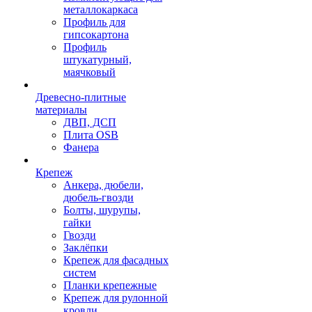
металлокаркаса
Профиль для
гипсокартона
Профиль
штукатурный,
маячковый
Древесно-плитные
материалы
ДВП, ДСП
Плита OSB
Фанера
Крепеж
Анкера, дюбели,
дюбель-гвозди
Болты, шурупы,
гайки
Гвозди
Заклёпки
Крепеж для фасадных
систем
Планки крепежные
Крепеж для рулонной
кровли