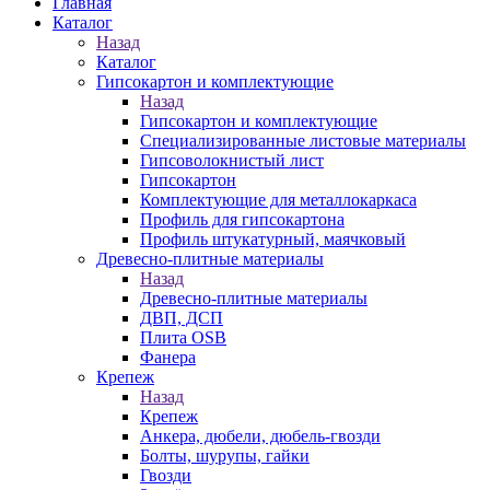
Главная
Каталог
Назад
Каталог
Гипсокартон и комплектующие
Назад
Гипсокартон и комплектующие
Специализированные листовые материалы
Гипсоволокнистый лист
Гипсокартон
Комплектующие для металлокаркаса
Профиль для гипсокартона
Профиль штукатурный, маячковый
Древесно-плитные материалы
Назад
Древесно-плитные материалы
ДВП, ДСП
Плита OSB
Фанера
Крепеж
Назад
Крепеж
Анкера, дюбели, дюбель-гвозди
Болты, шурупы, гайки
Гвозди