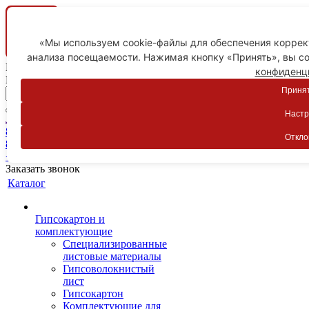
«Мы используем cookie-файлы для обеспечения коррект
анализа посещаемости. Нажимая кнопку «Принять», вы со
Ваш город
конфиденц
Пятигорск
Принят
Настр
Личный кабинет
8-800-775-59-89
Откло
8-800-775-59-89
+7 918 754-83-77
Заказать звонок
Каталог
Гипсокартон и
комплектующие
Специализированные
листовые материалы
Гипсоволокнистый
лист
Гипсокартон
Комплектующие для