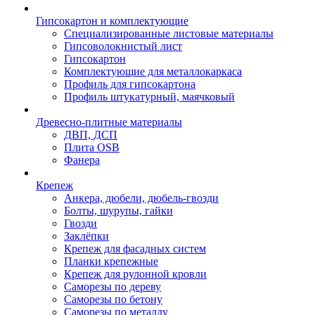
Гипсокартон и комплектующие
Специализированные листовые материалы
Гипсоволокнистый лист
Гипсокартон
Комплектующие для металлокаркаса
Профиль для гипсокартона
Профиль штукатурный, маячковый
Древесно-плитные материалы
ДВП, ДСП
Плита OSB
Фанера
Крепеж
Анкера, дюбели, дюбель-гвозди
Болты, шурупы, гайки
Гвозди
Заклёпки
Крепеж для фасадных систем
Планки крепежные
Крепеж для рулонной кровли
Саморезы по дереву
Саморезы по бетону
Саморезы по металлу