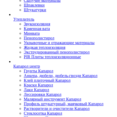
Сыпучие материалы
Шпаклевки
Штукатурки
Утеплитель
Звукоизоляция
Каменная вата
Минвата
Пенополистирол
Укрывочные и отражающие материалы
Жидкая теплоизоляция
Экструдированный пенополистирол
PIR Плиты теплоизоляционные
Капарол центр
Грунты Капарол
Анкера, дюбели, дюбель-гвозди Капарол
Клей плиточный Капарол
Краски Капарол
Лаки Капарол
Лессировки Капарол
Малярный инструмент Капарол
Профиль штукатурный, маячковый Капарол
Растворители и очистители Капарол
Cтеклосетка Капарол