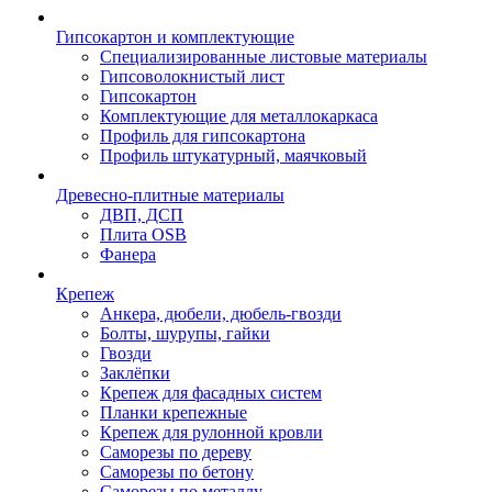
Гипсокартон и комплектующие
Специализированные листовые материалы
Гипсоволокнистый лист
Гипсокартон
Комплектующие для металлокаркаса
Профиль для гипсокартона
Профиль штукатурный, маячковый
Древесно-плитные материалы
ДВП, ДСП
Плита OSB
Фанера
Крепеж
Анкера, дюбели, дюбель-гвозди
Болты, шурупы, гайки
Гвозди
Заклёпки
Крепеж для фасадных систем
Планки крепежные
Крепеж для рулонной кровли
Саморезы по дереву
Саморезы по бетону
Саморезы по металлу