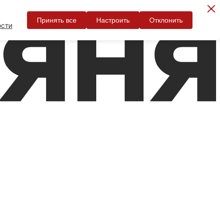
Принять все
Настроить
Отклонить
ости