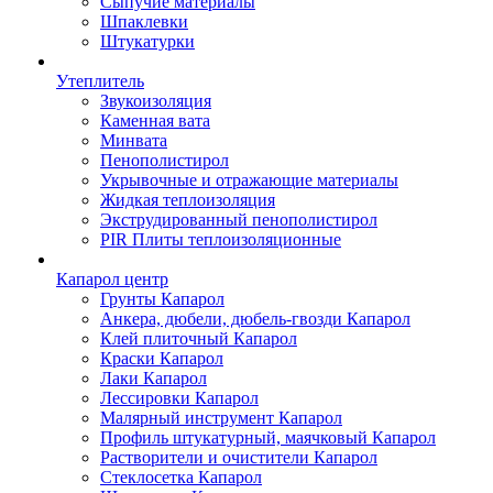
Сыпучие материалы
Шпаклевки
Штукатурки
Утеплитель
Звукоизоляция
Каменная вата
Минвата
Пенополистирол
Укрывочные и отражающие материалы
Жидкая теплоизоляция
Экструдированный пенополистирол
PIR Плиты теплоизоляционные
Капарол центр
Грунты Капарол
Анкера, дюбели, дюбель-гвозди Капарол
Клей плиточный Капарол
Краски Капарол
Лаки Капарол
Лессировки Капарол
Малярный инструмент Капарол
Профиль штукатурный, маячковый Капарол
Растворители и очистители Капарол
Cтеклосетка Капарол