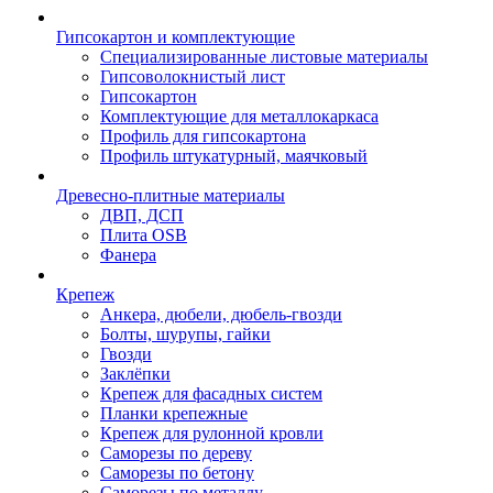
Гипсокартон и комплектующие
Специализированные листовые материалы
Гипсоволокнистый лист
Гипсокартон
Комплектующие для металлокаркаса
Профиль для гипсокартона
Профиль штукатурный, маячковый
Древесно-плитные материалы
ДВП, ДСП
Плита OSB
Фанера
Крепеж
Анкера, дюбели, дюбель-гвозди
Болты, шурупы, гайки
Гвозди
Заклёпки
Крепеж для фасадных систем
Планки крепежные
Крепеж для рулонной кровли
Саморезы по дереву
Саморезы по бетону
Саморезы по металлу