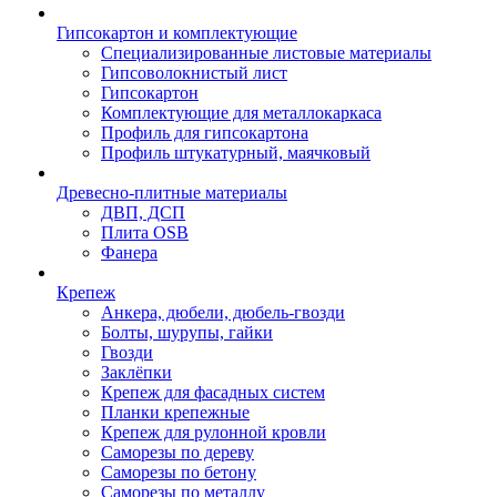
Гипсокартон и комплектующие
Специализированные листовые материалы
Гипсоволокнистый лист
Гипсокартон
Комплектующие для металлокаркаса
Профиль для гипсокартона
Профиль штукатурный, маячковый
Древесно-плитные материалы
ДВП, ДСП
Плита OSB
Фанера
Крепеж
Анкера, дюбели, дюбель-гвозди
Болты, шурупы, гайки
Гвозди
Заклёпки
Крепеж для фасадных систем
Планки крепежные
Крепеж для рулонной кровли
Саморезы по дереву
Саморезы по бетону
Саморезы по металлу