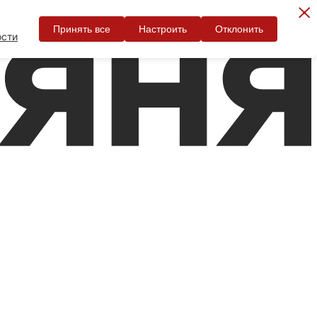
Принять все
Настроить
Отклонить
ости