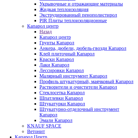
Укрывочные и отражающие материалы
Жидкая теплоизоляция
Экструдированный пенополистирол
PIR Плиты теплоизоляционные
Капарол центр
Назад
Капарол центр
Грунты Капарол
Анкера, дюбели, дюбель-гвозди Капарол
Клей плиточный Капарол
Краски Капарол
Лаки Капарол
Лессировки Капарол
Малярный инструмент Капарол
Профиль штукатурный, маячковый Капарол
Растворители и очистители Капарол
Cтеклосетка Капарол
Шпатлевки Капарол
Штукатурки Капарол
Штукатурно-отделочный инструмент
Капарол
Эмали Капарол
KNAUF SPACE
Ветонит
Капарол Центр