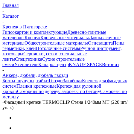
Главная
-
Каталог
-
Крепеж в Пятигорске
Гипсокартон и комплектующие
Древесно-плитные
материалы
Крепеж
Кровельные материалы
Лакокрасочные
материалы
Общестроительные материалы
Огнезащита
Пены,
герметики, клеи
Потолочные системы
Ручной инструмент,
хозтовары
Серпянки, сетки, специальные
ленты
Спецтехника
Сухие строительные
смеси
Утеплитель
Капарол центр
KNAUF SPACE
Ветонит
-
Анкера, дюбели, дюбель-гвозди
Болты, шурупы, гайки
Гвозди
Заклёпки
Крепеж для фасадных
систем
Планки крепежные
Крепеж для рулонной
кровли
Саморезы по дереву
Саморезы по бетону
Саморезы по
металлу
-
Фасадный крепеж TERMOCLIP Стена 1/240мм MT (220 шт/
упак)