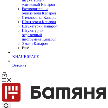
штукатурный,
маячковый Капарол
Растворители и
очистители Капарол
Cтеклосетка Капарол
Шпатлевки Капарол
Штукатурки Капарол
Штукатурно-
отделочный
инструмент Капарол
Эмали Капарол
Ещё
KNAUF SPACE
Ветонит