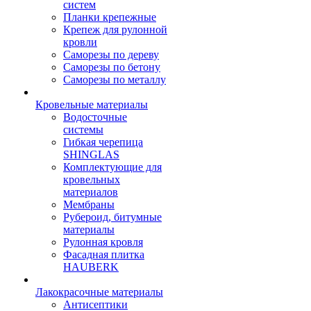
систем
Планки крепежные
Крепеж для рулонной
кровли
Саморезы по дереву
Саморезы по бетону
Саморезы по металлу
Кровельные материалы
Водосточные
системы
Гибкая черепица
SHINGLAS
Комплектующие для
кровельных
материалов
Мембраны
Рубероид, битумные
материалы
Рулонная кровля
Фасадная плитка
HAUBERK
Лакокрасочные материалы
Антисептики