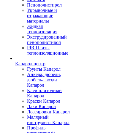
Пенополистирол
Укрывочные и
отражающие
материалы
Жидкая
теплоизоляция
Экструдированный
пенополистирол
PIR Плиты
теплоизоляционные
Капарол центр
Грунты Капарол
Анкера, дюбели,
дюбель-гвозди
Капарол
Клей плиточный
Капарол
Краски Капарол
Лаки Капарол
Лессировки Капарол
Малярный
инструмент Капарол
Профиль