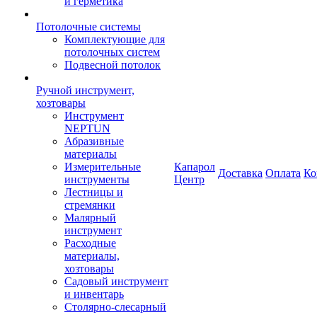
и герметика
Потолочные системы
Комплектующие для
потолочных систем
Подвесной потолок
Ручной инструмент,
хозтовары
Инструмент
NEPTUN
Абразивные
материалы
Измерительные
Капарол
Доставка
Оплата
Ко
инструменты
Центр
Лестницы и
стремянки
Малярный
инструмент
Расходные
материалы,
хозтовары
Садовый инструмент
и инвентарь
Столярно-слесарный