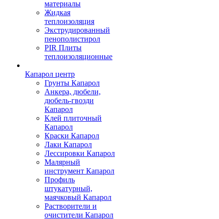
материалы
Жидкая
теплоизоляция
Экструдированный
пенополистирол
PIR Плиты
теплоизоляционные
Капарол центр
Грунты Капарол
Анкера, дюбели,
дюбель-гвозди
Капарол
Клей плиточный
Капарол
Краски Капарол
Лаки Капарол
Лессировки Капарол
Малярный
инструмент Капарол
Профиль
штукатурный,
маячковый Капарол
Растворители и
очистители Капарол