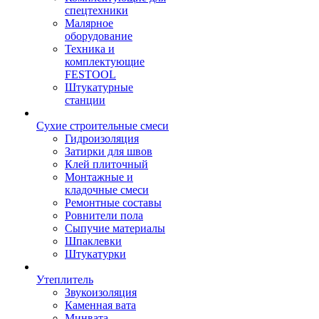
спецтехники
Малярное
оборудование
Техника и
комплектующие
FESTOOL
Штукатурные
станции
Сухие строительные смеси
Гидроизоляция
Затирки для швов
Клей плиточный
Монтажные и
кладочные смеси
Ремонтные составы
Ровнители пола
Сыпучие материалы
Шпаклевки
Штукатурки
Утеплитель
Звукоизоляция
Каменная вата
Минвата