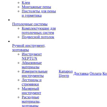
Клеи
Монтажные пены
Пистолеты для пены
и герметика
Потолочные системы
Комплектующие для
потолочных систем
Подвесной потолок
Ручной инструмент,
хозтовары
Инструмент
NEPTUN
Абразивные
материалы
Измерительные
Капарол
Доставка
Оплата
Ко
инструменты
Центр
Лестницы и
стремянки
Малярный
инструмент
Расходные
материалы,
хозтовары