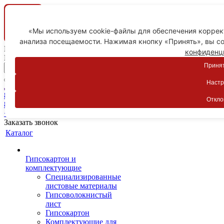
«Мы используем cookie-файлы для обеспечения коррект
анализа посещаемости. Нажимая кнопку «Принять», вы со
Ваш город
конфиденц
Пятигорск
Принят
Настр
Личный кабинет
8-800-775-59-89
Откло
8-800-775-59-89
+7 918 754-83-77
Заказать звонок
Каталог
Гипсокартон и
комплектующие
Специализированные
листовые материалы
Гипсоволокнистый
лист
Гипсокартон
Комплектующие для