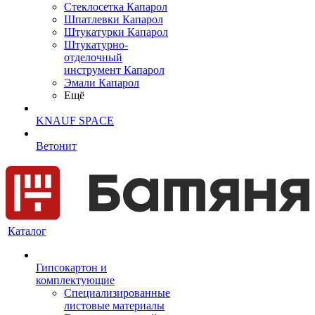
Cтеклосетка Капарол
Шпатлевки Капарол
Штукатурки Капарол
Штукатурно-
отделочный
инструмент Капарол
Эмали Капарол
Ещё
KNAUF SPACE
Ветонит
Каталог
Гипсокартон и
комплектующие
Специализированные
листовые материалы