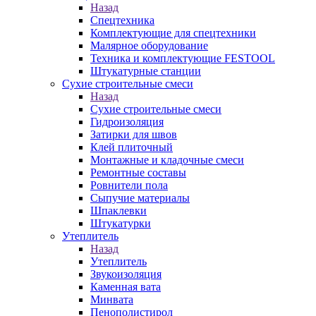
Назад
Спецтехника
Комплектующие для спецтехники
Малярное оборудование
Техника и комплектующие FESTOOL
Штукатурные станции
Сухие строительные смеси
Назад
Сухие строительные смеси
Гидроизоляция
Затирки для швов
Клей плиточный
Монтажные и кладочные смеси
Ремонтные составы
Ровнители пола
Сыпучие материалы
Шпаклевки
Штукатурки
Утеплитель
Назад
Утеплитель
Звукоизоляция
Каменная вата
Минвата
Пенополистирол