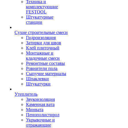
Техника и
комплектующие
FESTOOL
Штукатурные
станции
Сухие строительные смеси
Гидроизоляция
Затирки для швов
Клей плиточный
Монтажные и
кладочные смеси
Ремонтные составы
Ровнители пола
Сыпучие материалы
Шпаклевки
Штукатурки
Утеплитель
Звукоизоляция
Каменная вата
Минвата
Пенополистирол
Укрывочные и
отражающие