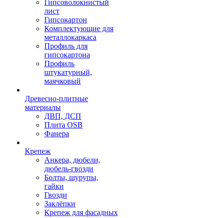
Гипсоволокнистый
лист
Гипсокартон
Комплектующие для
металлокаркаса
Профиль для
гипсокартона
Профиль
штукатурный,
маячковый
Древесно-плитные
материалы
ДВП, ДСП
Плита OSB
Фанера
Крепеж
Анкера, дюбели,
дюбель-гвозди
Болты, шурупы,
гайки
Гвозди
Заклёпки
Крепеж для фасадных