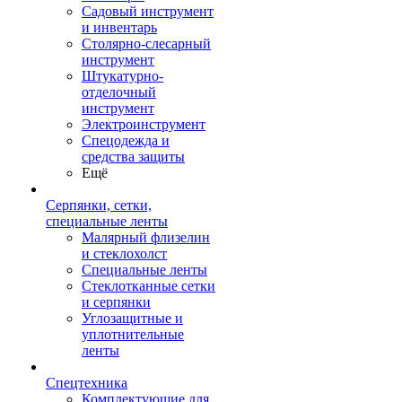
Садовый инструмент
и инвентарь
Столярно-слесарный
инструмент
Штукатурно-
отделочный
инструмент
Электроинструмент
Спецодежда и
средства защиты
Ещё
Серпянки, сетки,
специальные ленты
Малярный флизелин
и стеклохолст
Специальные ленты
Стеклотканные сетки
и серпянки
Углозащитные и
уплотнительные
ленты
Спецтехника
Комплектующие для