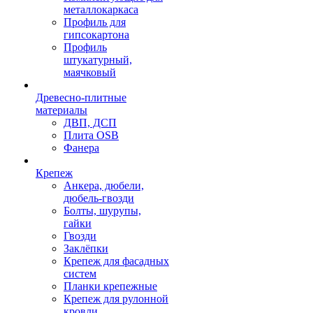
металлокаркаса
Профиль для
гипсокартона
Профиль
штукатурный,
маячковый
Древесно-плитные
материалы
ДВП, ДСП
Плита OSB
Фанера
Крепеж
Анкера, дюбели,
дюбель-гвозди
Болты, шурупы,
гайки
Гвозди
Заклёпки
Крепеж для фасадных
систем
Планки крепежные
Крепеж для рулонной
кровли