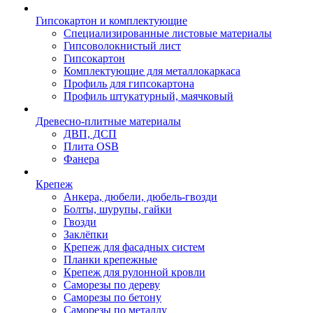
Гипсокартон и комплектующие
Специализированные листовые материалы
Гипсоволокнистый лист
Гипсокартон
Комплектующие для металлокаркаса
Профиль для гипсокартона
Профиль штукатурный, маячковый
Древесно-плитные материалы
ДВП, ДСП
Плита OSB
Фанера
Крепеж
Анкера, дюбели, дюбель-гвозди
Болты, шурупы, гайки
Гвозди
Заклёпки
Крепеж для фасадных систем
Планки крепежные
Крепеж для рулонной кровли
Саморезы по дереву
Саморезы по бетону
Саморезы по металлу