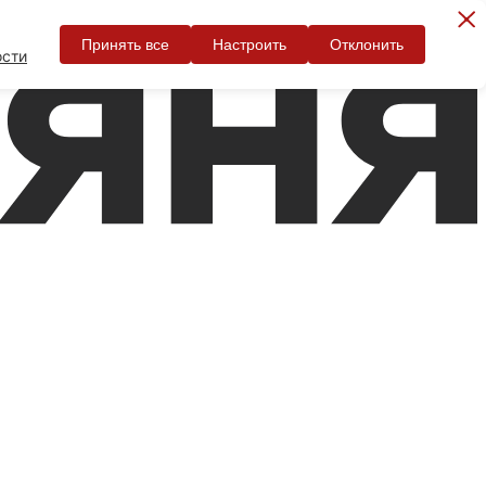
Принять все
Настроить
Отклонить
ости