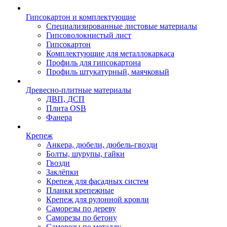
Гипсокартон и комплектующие
Специализированные листовые материалы
Гипсоволокнистый лист
Гипсокартон
Комплектующие для металлокаркаса
Профиль для гипсокартона
Профиль штукатурный, маячковый
Древесно-плитные материалы
ДВП, ДСП
Плита OSB
Фанера
Крепеж
Анкера, дюбели, дюбель-гвозди
Болты, шурупы, гайки
Гвозди
Заклёпки
Крепеж для фасадных систем
Планки крепежные
Крепеж для рулонной кровли
Саморезы по дереву
Саморезы по бетону
Саморезы по металлу