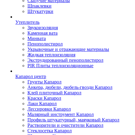
Сыпучие материалы
Шпаклевки
Штукатурки
Утеплитель
Звукоизоляция
Каменная вата
Минвата
Пенополистирол
Укрывочные и отражающие материалы
Жидкая теплоизоляция
Экструдированный пенополистирол
PIR Плиты теплоизоляционные
Капарол центр
Грунты Капарол
Анкера, дюбели, дюбель-гвозди Капарол
Клей плиточный Капарол
Краски Капарол
Лаки Капарол
Лессировки Капарол
Малярный инструмент Капарол
Профиль штукатурный, маячковый Капарол
Растворители и очистители Капарол
Cтеклосетка Капарол