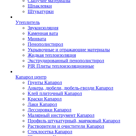
Сыпучие материалы
Шпаклевки
Штукатурки
Утеплитель
Звукоизоляция
Каменная вата
Минвата
Пенополистирол
Укрывочные и отражающие материалы
Жидкая теплоизоляция
Экструдированный пенополистирол
PIR Плиты теплоизоляционные
Капарол центр
Грунты Капарол
Анкера, дюбели, дюбель-гвозди Капарол
Клей плиточный Капарол
Краски Капарол
Лаки Капарол
Лессировки Капарол
Малярный инструмент Капарол
Профиль штукатурный, маячковый Капарол
Растворители и очистители Капарол
Cтеклосетка Капарол