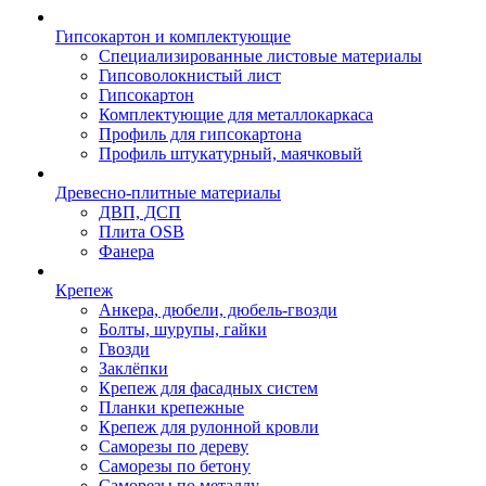
Гипсокартон и комплектующие
Специализированные листовые материалы
Гипсоволокнистый лист
Гипсокартон
Комплектующие для металлокаркаса
Профиль для гипсокартона
Профиль штукатурный, маячковый
Древесно-плитные материалы
ДВП, ДСП
Плита OSB
Фанера
Крепеж
Анкера, дюбели, дюбель-гвозди
Болты, шурупы, гайки
Гвозди
Заклёпки
Крепеж для фасадных систем
Планки крепежные
Крепеж для рулонной кровли
Саморезы по дереву
Саморезы по бетону
Саморезы по металлу