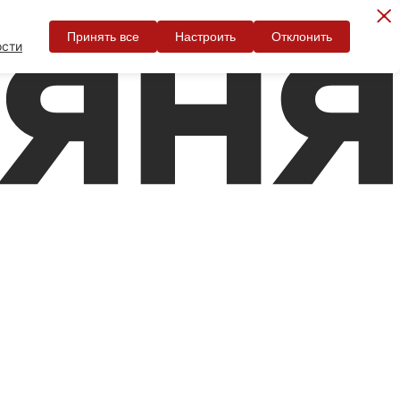
Принять все
Настроить
Отклонить
ости