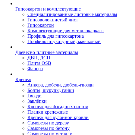
Гипсокартон и комплектующие
Специализированные листовые материалы
Гипсоволокнистый лист
Гипсокартон
Комплектующие для металлокаркаса
Профиль для гипсокартона
Профиль штукатурный, маячковый
Древесно-плитные материалы
ДВП, ДСП
Плита OSB
Фанера
Крепеж
Анкера, дюбели, дюбель-гвозди
Болты, шурупы, гайки
Гвозди
Заклёпки
Крепеж для фасадных систем
Планки крепежные
Крепеж для рулонной кровли
Саморезы по дереву
Саморезы по бетону
Саморезы по металлу