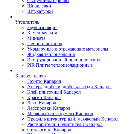
Сыпучие материалы
Шпаклевки
Штукатурки
Утеплитель
Звукоизоляция
Каменная вата
Минвата
Пенополистирол
Укрывочные и отражающие материалы
Жидкая теплоизоляция
Экструдированный пенополистирол
PIR Плиты теплоизоляционные
Капарол центр
Грунты Капарол
Анкера, дюбели, дюбель-гвозди Капарол
Клей плиточный Капарол
Краски Капарол
Лаки Капарол
Лессировки Капарол
Малярный инструмент Капарол
Профиль штукатурный, маячковый Капарол
Растворители и очистители Капарол
Cтеклосетка Капарол