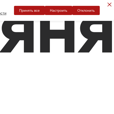
Принять все
Настроить
Отклонить
ости