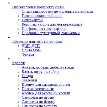
Гипсокартон и комплектующие
Специализированные листовые материалы
Гипсоволокнистый лист
Гипсокартон
Комплектующие для металлокаркаса
Профиль для гипсокартона
Профиль штукатурный, маячковый
Древесно-плитные материалы
ДВП, ДСП
Плита OSB
Фанера
Крепеж
Анкера, дюбели, дюбель-гвозди
Болты, шурупы, гайки
Гвозди
Заклёпки
Крепеж для фасадных систем
Планки крепежные
Крепеж для рулонной кровли
Саморезы по дереву
Саморезы по бетону
Саморезы по металлу