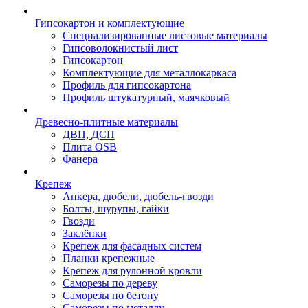
Гипсокартон и комплектующие
Специализированные листовые материалы
Гипсоволокнистый лист
Гипсокартон
Комплектующие для металлокаркаса
Профиль для гипсокартона
Профиль штукатурный, маячковый
Древесно-плитные материалы
ДВП, ДСП
Плита OSB
Фанера
Крепеж
Анкера, дюбели, дюбель-гвозди
Болты, шурупы, гайки
Гвозди
Заклёпки
Крепеж для фасадных систем
Планки крепежные
Крепеж для рулонной кровли
Саморезы по дереву
Саморезы по бетону
Саморезы по металлу