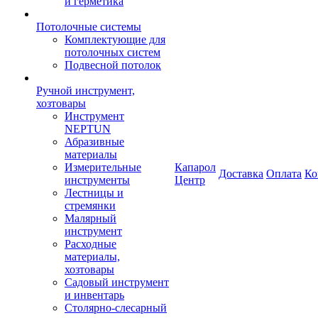
и герметика
Потолочные системы
Комплектующие для
потолочных систем
Подвесной потолок
Ручной инструмент,
хозтовары
Инструмент
NEPTUN
Абразивные
материалы
Измерительные
Капарол
Доставка
Оплата
Ко
инструменты
Центр
Лестницы и
стремянки
Малярный
инструмент
Расходные
материалы,
хозтовары
Садовый инструмент
и инвентарь
Столярно-слесарный