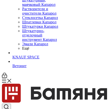
штукатурный,
маячковый Капарол
Растворители и
очистители Капарол
Cтеклосетка Капарол
Шпатлевки Капарол
Штукатурки Капарол
Штукатурно-
отделочный
инструмент Капарол
Эмали Капарол
Ещё
KNAUF SPACE
Ветонит