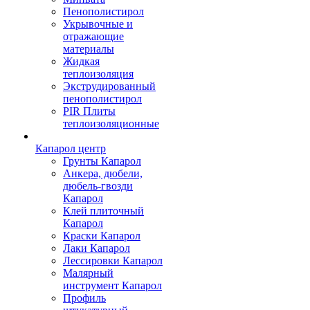
Пенополистирол
Укрывочные и
отражающие
материалы
Жидкая
теплоизоляция
Экструдированный
пенополистирол
PIR Плиты
теплоизоляционные
Капарол центр
Грунты Капарол
Анкера, дюбели,
дюбель-гвозди
Капарол
Клей плиточный
Капарол
Краски Капарол
Лаки Капарол
Лессировки Капарол
Малярный
инструмент Капарол
Профиль