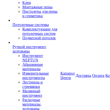
Клеи
Монтажные пены
Пистолеты для пены
и герметика
Потолочные системы
Комплектующие для
потолочных систем
Подвесной потолок
Ручной инструмент,
хозтовары
Инструмент
NEPTUN
Абразивные
материалы
Измерительные
Капарол
Доставка
Оплата
Ко
инструменты
Центр
Лестницы и
стремянки
Малярный
инструмент
Расходные
материалы,
хозтовары