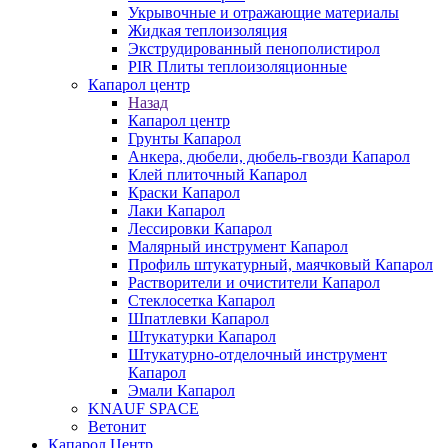
Укрывочные и отражающие материалы
Жидкая теплоизоляция
Экструдированный пенополистирол
PIR Плиты теплоизоляционные
Капарол центр
Назад
Капарол центр
Грунты Капарол
Анкера, дюбели, дюбель-гвозди Капарол
Клей плиточный Капарол
Краски Капарол
Лаки Капарол
Лессировки Капарол
Малярный инструмент Капарол
Профиль штукатурный, маячковый Капарол
Растворители и очистители Капарол
Cтеклосетка Капарол
Шпатлевки Капарол
Штукатурки Капарол
Штукатурно-отделочный инструмент
Капарол
Эмали Капарол
KNAUF SPACE
Ветонит
Капарол Центр