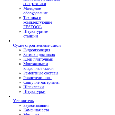
спецтехники
Малярное
оборудование
Техника и
комплектующие
FESTOOL
Штукатурные
станции
Сухие строительные смеси
Гидроизоляция
Затирки для швов
Клей плиточный
Монтажные и
кладочные смеси
Ремонтные составы
Ровнители пола
Сыпучие материалы
Шпаклевки
Штукатурки
Утеплитель
Звукоизоляция
Каменная вата
Минвата