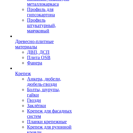
металлокаркаса
Профиль для
гипсокартона
Профиль
штукатурный,
маячковый
Древесно-плитные
материалы
ДВП, ДСП
Плита OSB
Фанера
Крепеж
Анкера, дюбели,
дюбель-гвозди
Болты, шурупы,
гайки
Гвозди
Заклёпки
Крепеж для фасадных
систем
Планки крепежные
Крепеж для рулонной
кровли