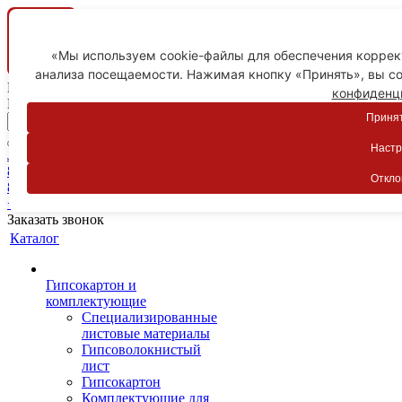
«Мы используем cookie-файлы для обеспечения коррект
анализа посещаемости. Нажимая кнопку «Принять», вы со
Ваш город
конфиденц
Пятигорск
Принят
Настр
Личный кабинет
8-800-775-59-89
Откло
8-800-775-59-89
+7 918 754-83-77
Заказать звонок
Каталог
Гипсокартон и
комплектующие
Специализированные
листовые материалы
Гипсоволокнистый
лист
Гипсокартон
Комплектующие для