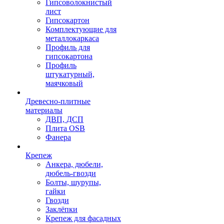
Гипсоволокнистый
лист
Гипсокартон
Комплектующие для
металлокаркаса
Профиль для
гипсокартона
Профиль
штукатурный,
маячковый
Древесно-плитные
материалы
ДВП, ДСП
Плита OSB
Фанера
Крепеж
Анкера, дюбели,
дюбель-гвозди
Болты, шурупы,
гайки
Гвозди
Заклёпки
Крепеж для фасадных