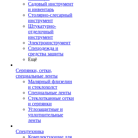
Садовый инструмент
и инвентарь
Столярно-слесарный
инструмент
Штукатурно-
отделочный
инструмент
Электроинструмент
Спецодежда и
средства защиты
Ещё
Серпянки, сетки,
специальные ленты
Малярный флизелин
и стеклохолст
Специальные ленты
Стеклотканные сетки
и серпянки
Углозащитные и
уплотнительные
ленты
Спецтехника
Комплектующие для