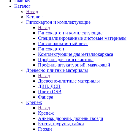
Главная
Каталог
Назад
Каталог
Гипсокартон и комплектующие
Назад
Гипсокартон и комплектующие
Специализированные листовые материалы
Гипсоволокнистый лист
Гипсокартон
Комплектующие для металлокаркаса
Профиль для гипсокартона
Профиль штукатурный, маячковый
Древесно-плитные материалы
Назад
Древесно-плитные материалы
ДВП, ДСП
Плита OSB
Фанера
Крепеж
Назад
Крепеж
Анкера, дюбели, дюбель-гвозди
Болты, шурупы, гайки
Гвозди