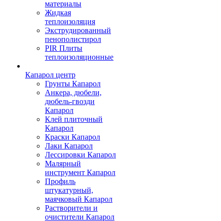
материалы
Жидкая
теплоизоляция
Экструдированный
пенополистирол
PIR Плиты
теплоизоляционные
Капарол центр
Грунты Капарол
Анкера, дюбели,
дюбель-гвозди
Капарол
Клей плиточный
Капарол
Краски Капарол
Лаки Капарол
Лессировки Капарол
Малярный
инструмент Капарол
Профиль
штукатурный,
маячковый Капарол
Растворители и
очистители Капарол