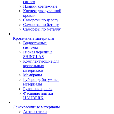
систем
Планки крепежные
Крепеж для рулонной
кровли
Саморезы по дереву
Саморезы по бетону
Саморезы по металлу
Кровельные материалы
Водосточные
системы
Гибкая черепица
SHINGLAS
Комплектующие для
кровельных
материалов
Мембраны
Рубероид, битумные
материалы
Рулонная кровля
Фасадная плитка
HAUBERK
Лакокрасочные материалы
Антисептики