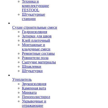
Техника и
комплектующие
FESTOOL
Штукатурные
станции
Сухие строительные смеси
Гидроизоляция
Затирки для швов
Клей плиточный
Монтажные и
кладочные смеси
Ремонтные составы
Ровнители пола
Сыпучие материалы
Шпаклевки
Штукатурки
Утеплитель
Звукоизоляция
Каменная вата
Минвата
Пенополистирол
Укрывочные и
отражающие