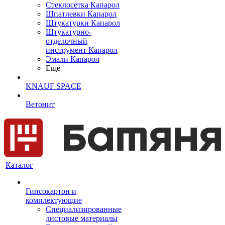
Cтеклосетка Капарол
Шпатлевки Капарол
Штукатурки Капарол
Штукатурно-
отделочный
инструмент Капарол
Эмали Капарол
Ещё
KNAUF SPACE
Ветонит
Каталог
Гипсокартон и
комплектующие
Специализированные
листовые материалы