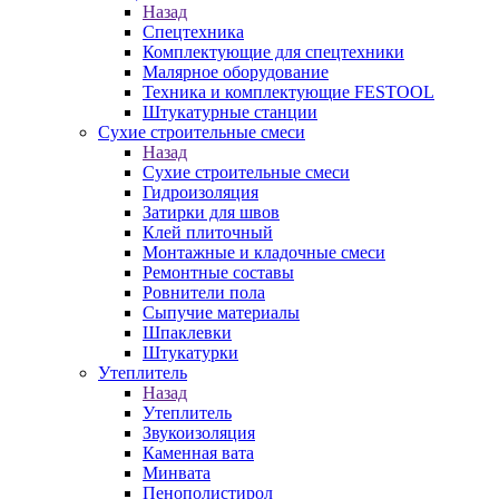
Назад
Спецтехника
Комплектующие для спецтехники
Малярное оборудование
Техника и комплектующие FESTOOL
Штукатурные станции
Сухие строительные смеси
Назад
Сухие строительные смеси
Гидроизоляция
Затирки для швов
Клей плиточный
Монтажные и кладочные смеси
Ремонтные составы
Ровнители пола
Сыпучие материалы
Шпаклевки
Штукатурки
Утеплитель
Назад
Утеплитель
Звукоизоляция
Каменная вата
Минвата
Пенополистирол