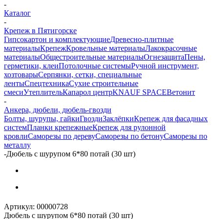
-
Каталог
-
Крепеж в Пятигорске
Гипсокартон и комплектующие
Древесно-плитные
материалы
Крепеж
Кровельные материалы
Лакокрасочные
материалы
Общестроительные материалы
Огнезащита
Пены,
герметики, клеи
Потолочные системы
Ручной инструмент,
хозтовары
Серпянки, сетки, специальные
ленты
Спецтехника
Сухие строительные
смеси
Утеплитель
Капарол центр
KNAUF SPACE
Ветонит
-
Анкера, дюбели, дюбель-гвозди
Болты, шурупы, гайки
Гвозди
Заклёпки
Крепеж для фасадных
систем
Планки крепежные
Крепеж для рулонной
кровли
Саморезы по дереву
Саморезы по бетону
Саморезы по
металлу
-
Дюбель с шурупом 6*80 потай (30 шт)
Артикул:
00000728
Дюбель с шурупом 6*80 потай (30 шт)