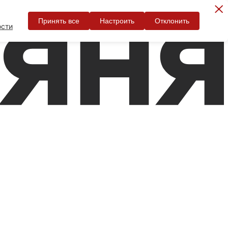
Принять все
Настроить
Отклонить
ости