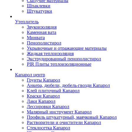
Сыпучие материалы
Шпаклевки
Штукатурки
Утеплитель
Звукоизоляция
Каменная вата
Минвата
Пенополистирол
Укрывочные и отражающие материалы
Жидкая теплоизоляция
Экструдированный пенополистирол
PIR Плиты теплоизоляционные
Капарол центр
Грунты Капарол
Анкера, дюбели, дюбель-гвозди Капарол
Клей плиточный Капарол
Краски Капарол
Лаки Капарол
Лессировки Капарол
Малярный инструмент Капарол
Профиль штукатурный, маячковый Капарол
Растворители и очистители Капарол
Cтеклосетка Капарол