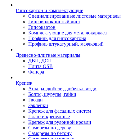
Гипсокартон и комплектующие
Специализированные листовые материалы
Гипсоволокнистый лист
Гипсокартон
Комплектующие для металлокаркаса
Профиль для гипсокартона
Профиль штукатурный, маячковый
Древесно-плитные материалы
ДВП, ДСП
Плита OSB
Фанера
Крепеж
Анкера, дюбели, дюбель-гвозди
Болты, шурупы, гайки
Гвозди
Заклёпки
Крепеж для фасадных систем
Планки крепежные
Крепеж для рулонной кровли
Саморезы по дереву
Саморезы по бетону
Саморезы по металлу