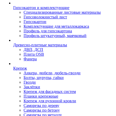
Гипсокартон и комплектующие
Специализированные листовые материалы
Гипсоволокнистый лист
Гипсокартон
Комплектующие для металлокаркаса
Профиль для гипсокартона
Профиль штукатурный, маячковый
Древесно-плитные материалы
ДВП, ДСП
Плита OSB
Фанера
Крепеж
Анкера, дюбели, дюбель-гвозди
Болты, шурупы, гайки
Гвозди
Заклёпки
Крепеж для фасадных систем
Планки крепежные
Крепеж для рулонной кровли
Саморезы по дереву
Саморезы по бетону
Саморезы по металлу