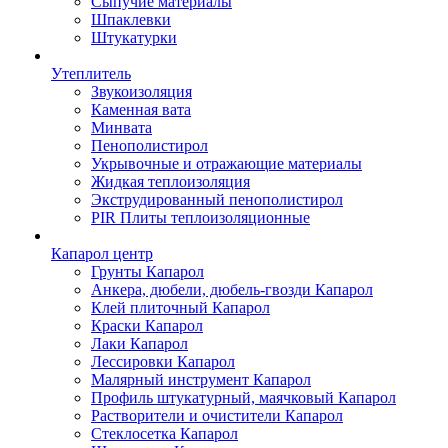
Сыпучие материалы
Шпаклевки
Штукатурки
Утеплитель
Звукоизоляция
Каменная вата
Минвата
Пенополистирол
Укрывочные и отражающие материалы
Жидкая теплоизоляция
Экструдированный пенополистирол
PIR Плиты теплоизоляционные
Капарол центр
Грунты Капарол
Анкера, дюбели, дюбель-гвозди Капарол
Клей плиточный Капарол
Краски Капарол
Лаки Капарол
Лессировки Капарол
Малярный инструмент Капарол
Профиль штукатурный, маячковый Капарол
Растворители и очистители Капарол
Cтеклосетка Капарол