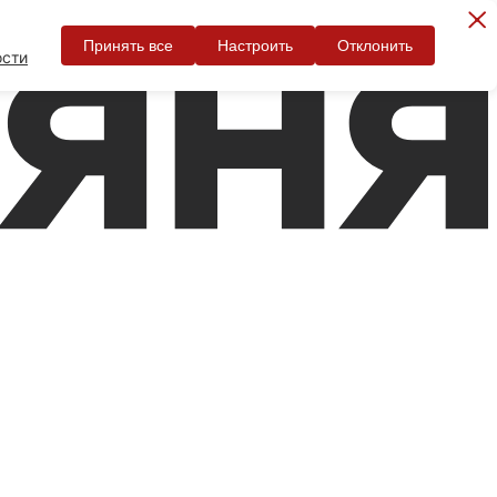
Принять все
Настроить
Отклонить
ости