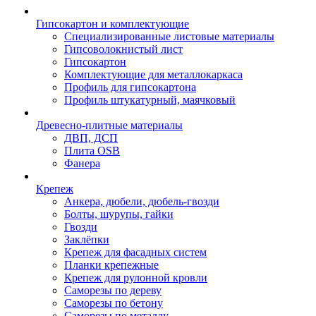
Гипсокартон и комплектующие
Специализированные листовые материалы
Гипсоволокнистый лист
Гипсокартон
Комплектующие для металлокаркаса
Профиль для гипсокартона
Профиль штукатурный, маячковый
Древесно-плитные материалы
ДВП, ДСП
Плита OSB
Фанера
Крепеж
Анкера, дюбели, дюбель-гвозди
Болты, шурупы, гайки
Гвозди
Заклёпки
Крепеж для фасадных систем
Планки крепежные
Крепеж для рулонной кровли
Саморезы по дереву
Саморезы по бетону
Саморезы по металлу