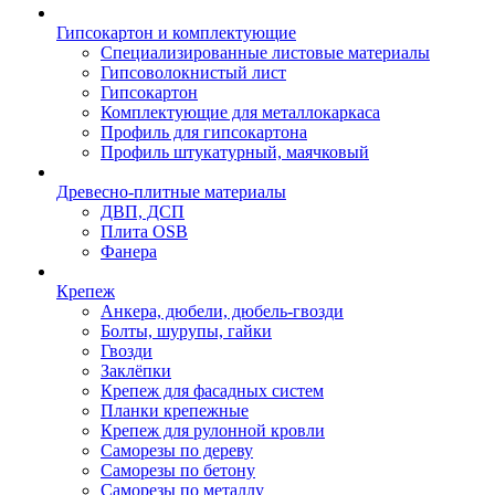
Гипсокартон и комплектующие
Специализированные листовые материалы
Гипсоволокнистый лист
Гипсокартон
Комплектующие для металлокаркаса
Профиль для гипсокартона
Профиль штукатурный, маячковый
Древесно-плитные материалы
ДВП, ДСП
Плита OSB
Фанера
Крепеж
Анкера, дюбели, дюбель-гвозди
Болты, шурупы, гайки
Гвозди
Заклёпки
Крепеж для фасадных систем
Планки крепежные
Крепеж для рулонной кровли
Саморезы по дереву
Саморезы по бетону
Саморезы по металлу