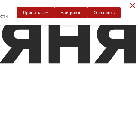
Принять все
Настроить
Отклонить
ости