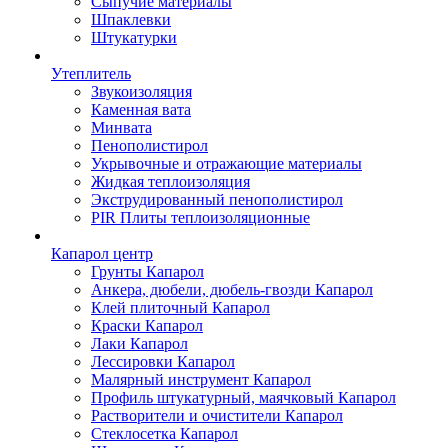
Сыпучие материалы
Шпаклевки
Штукатурки
Утеплитель
Звукоизоляция
Каменная вата
Минвата
Пенополистирол
Укрывочные и отражающие материалы
Жидкая теплоизоляция
Экструдированный пенополистирол
PIR Плиты теплоизоляционные
Капарол центр
Грунты Капарол
Анкера, дюбели, дюбель-гвозди Капарол
Клей плиточный Капарол
Краски Капарол
Лаки Капарол
Лессировки Капарол
Малярный инструмент Капарол
Профиль штукатурный, маячковый Капарол
Растворители и очистители Капарол
Cтеклосетка Капарол