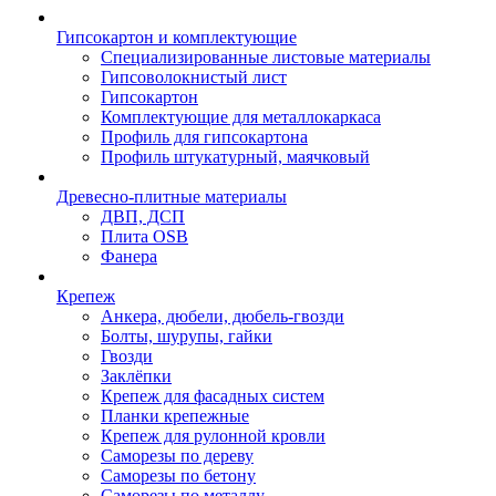
Гипсокартон и комплектующие
Специализированные листовые материалы
Гипсоволокнистый лист
Гипсокартон
Комплектующие для металлокаркаса
Профиль для гипсокартона
Профиль штукатурный, маячковый
Древесно-плитные материалы
ДВП, ДСП
Плита OSB
Фанера
Крепеж
Анкера, дюбели, дюбель-гвозди
Болты, шурупы, гайки
Гвозди
Заклёпки
Крепеж для фасадных систем
Планки крепежные
Крепеж для рулонной кровли
Саморезы по дереву
Саморезы по бетону
Саморезы по металлу