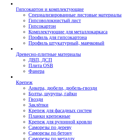
Гипсокартон и комплектующие
Специализированные листовые материалы
Гипсоволокнистый лист
Гипсокартон
Комплектующие для металлокаркаса
Профиль для гипсокартона
Профиль штукатурный, маячковый
Древесно-плитные материалы
ДВП, ДСП
Плита OSB
Фанера
Крепеж
Анкера, дюбели, дюбель-гвозди
Болты, шурупы, гайки
Гвозди
Заклёпки
Крепеж для фасадных систем
Планки крепежные
Крепеж для рулонной кровли
Саморезы по дереву
Саморезы по бетону
Саморезы по металлу