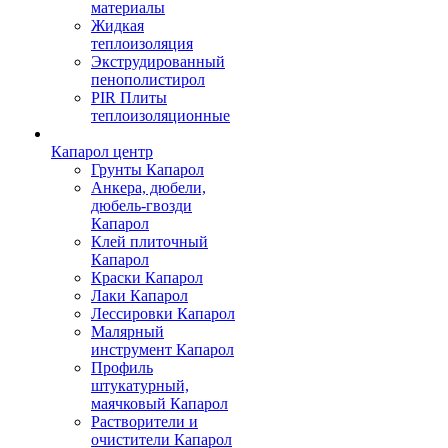
материалы
Жидкая
теплоизоляция
Экструдированный
пенополистирол
PIR Плиты
теплоизоляционные
Капарол центр
Грунты Капарол
Анкера, дюбели,
дюбель-гвозди
Капарол
Клей плиточный
Капарол
Краски Капарол
Лаки Капарол
Лессировки Капарол
Малярный
инструмент Капарол
Профиль
штукатурный,
маячковый Капарол
Растворители и
очистители Капарол