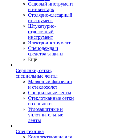
Садовый инструмент
и инвентарь
Столярно-слесарный
инструмент
Штукатурно-
отделочный
инструмент
Электроинструмент
Спецодежда и
средства защиты
Ещё
Серпянки, сетки,
специальные ленты
Малярный флизелин
и стеклохолст
Специальные ленты
Стеклотканные сетки
и серпянки
Углозащитные и
уплотнительные
ленты
Спецтехника
Комплектующие для