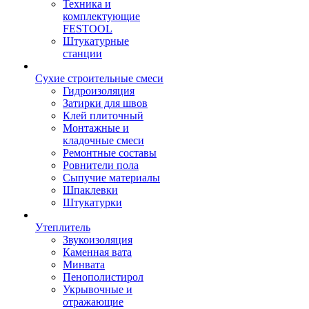
Техника и
комплектующие
FESTOOL
Штукатурные
станции
Сухие строительные смеси
Гидроизоляция
Затирки для швов
Клей плиточный
Монтажные и
кладочные смеси
Ремонтные составы
Ровнители пола
Сыпучие материалы
Шпаклевки
Штукатурки
Утеплитель
Звукоизоляция
Каменная вата
Минвата
Пенополистирол
Укрывочные и
отражающие