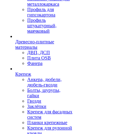
металлокаркаса
Профиль для
гипсокартона
Профиль
штукатурный,
маячковый
Древесно-плитные
материалы
ДВП, ДСП
Плита OSB
Фанера
Крепеж
Анкера, дюбели,
дюбель-гвозди
Болты, шурупы,
гайки
Гвозди
Заклёпки
Крепеж для фасадных
систем
Планки крепежные
Крепеж для рулонной
кровли