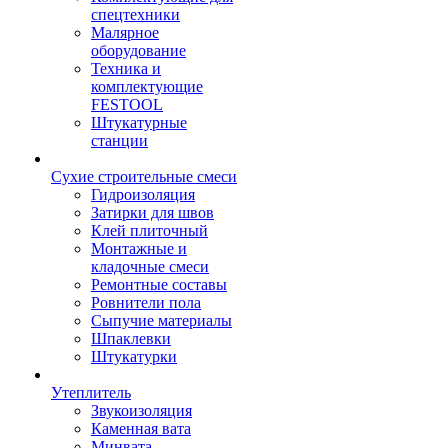
спецтехники
Малярное
оборудование
Техника и
комплектующие
FESTOOL
Штукатурные
станции
Сухие строительные смеси
Гидроизоляция
Затирки для швов
Клей плиточный
Монтажные и
кладочные смеси
Ремонтные составы
Ровнители пола
Сыпучие материалы
Шпаклевки
Штукатурки
Утеплитель
Звукоизоляция
Каменная вата
Минвата