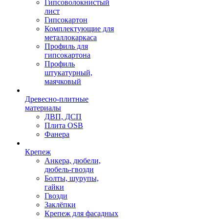
Гипсоволокнистый
лист
Гипсокартон
Комплектующие для
металлокаркаса
Профиль для
гипсокартона
Профиль
штукатурный,
маячковый
Древесно-плитные
материалы
ДВП, ДСП
Плита OSB
Фанера
Крепеж
Анкера, дюбели,
дюбель-гвозди
Болты, шурупы,
гайки
Гвозди
Заклёпки
Крепеж для фасадных