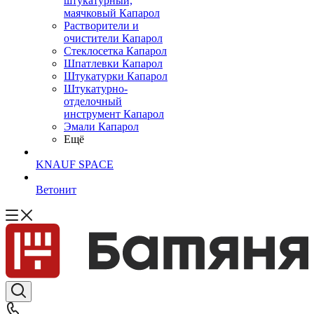
штукатурный,
маячковый Капарол
Растворители и
очистители Капарол
Cтеклосетка Капарол
Шпатлевки Капарол
Штукатурки Капарол
Штукатурно-
отделочный
инструмент Капарол
Эмали Капарол
Ещё
KNAUF SPACE
Ветонит