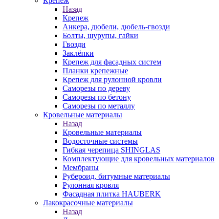
Крепеж
Назад
Крепеж
Анкера, дюбели, дюбель-гвозди
Болты, шурупы, гайки
Гвозди
Заклёпки
Крепеж для фасадных систем
Планки крепежные
Крепеж для рулонной кровли
Саморезы по дереву
Саморезы по бетону
Саморезы по металлу
Кровельные материалы
Назад
Кровельные материалы
Водосточные системы
Гибкая черепица SHINGLAS
Комплектующие для кровельных материалов
Мембраны
Рубероид, битумные материалы
Рулонная кровля
Фасадная плитка HAUBERK
Лакокрасочные материалы
Назад