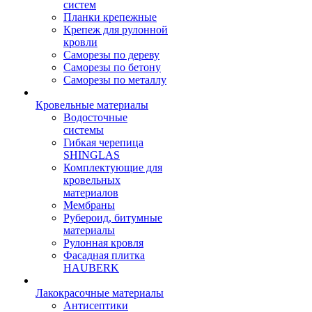
систем
Планки крепежные
Крепеж для рулонной
кровли
Саморезы по дереву
Саморезы по бетону
Саморезы по металлу
Кровельные материалы
Водосточные
системы
Гибкая черепица
SHINGLAS
Комплектующие для
кровельных
материалов
Мембраны
Рубероид, битумные
материалы
Рулонная кровля
Фасадная плитка
HAUBERK
Лакокрасочные материалы
Антисептики