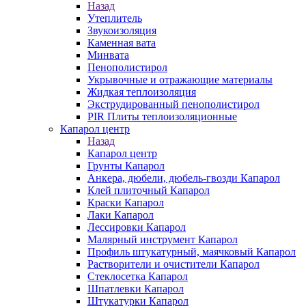
Назад
Утеплитель
Звукоизоляция
Каменная вата
Минвата
Пенополистирол
Укрывочные и отражающие материалы
Жидкая теплоизоляция
Экструдированный пенополистирол
PIR Плиты теплоизоляционные
Капарол центр
Назад
Капарол центр
Грунты Капарол
Анкера, дюбели, дюбель-гвозди Капарол
Клей плиточный Капарол
Краски Капарол
Лаки Капарол
Лессировки Капарол
Малярный инструмент Капарол
Профиль штукатурный, маячковый Капарол
Растворители и очистители Капарол
Cтеклосетка Капарол
Шпатлевки Капарол
Штукатурки Капарол