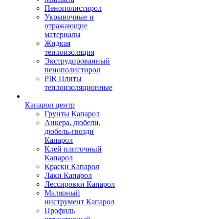
Пенополистирол
Укрывочные и
отражающие
материалы
Жидкая
теплоизоляция
Экструдированный
пенополистирол
PIR Плиты
теплоизоляционные
Капарол центр
Грунты Капарол
Анкера, дюбели,
дюбель-гвозди
Капарол
Клей плиточный
Капарол
Краски Капарол
Лаки Капарол
Лессировки Капарол
Малярный
инструмент Капарол
Профиль