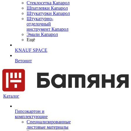
Cтеклосетка Капарол
Шпатлевки Капарол
Штукатурки Капарол
Штукатурно-
отделочный
инструмент Капарол
Эмали Капарол
Ещё
KNAUF SPACE
Ветонит
Каталог
Гипсокартон и
комплектующие
Специализированные
листовые материалы