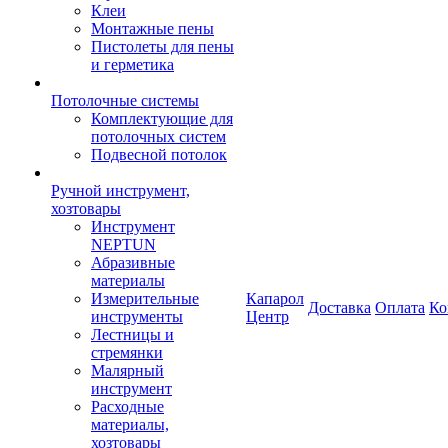
Клеи
Монтажные пены
Пистолеты для пены
и герметика
Потолочные системы
Комплектующие для
потолочных систем
Подвесной потолок
Ручной инструмент,
хозтовары
Инструмент
NEPTUN
Абразивные
материалы
Измерительные
Капарол
Доставка
Оплата
Ко
инструменты
Центр
Лестницы и
стремянки
Малярный
инструмент
Расходные
материалы,
хозтовары