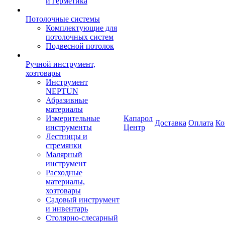
и герметика
Потолочные системы
Комплектующие для
потолочных систем
Подвесной потолок
Ручной инструмент,
хозтовары
Инструмент
NEPTUN
Абразивные
материалы
Измерительные
Капарол
Доставка
Оплата
Ко
инструменты
Центр
Лестницы и
стремянки
Малярный
инструмент
Расходные
материалы,
хозтовары
Садовый инструмент
и инвентарь
Столярно-слесарный