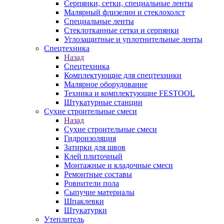
Серпянки, сетки, специальные ленты
Малярный флизелин и стеклохолст
Специальные ленты
Стеклотканные сетки и серпянки
Углозащитные и уплотнительные ленты
Спецтехника
Назад
Спецтехника
Комплектующие для спецтехники
Малярное оборудование
Техника и комплектующие FESTOOL
Штукатурные станции
Сухие строительные смеси
Назад
Сухие строительные смеси
Гидроизоляция
Затирки для швов
Клей плиточный
Монтажные и кладочные смеси
Ремонтные составы
Ровнители пола
Сыпучие материалы
Шпаклевки
Штукатурки
Утеплитель