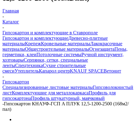
Главная
-
Каталог
-
Гипсокартон и комплектующие в Ставрополе
Гипсокартон и комплектующие
Древесно-плитные
материалы
Крепеж
Кровельные материалы
Лакокрасочные
материалы
Общестроительные материалы
Огнезащита
Пены,
герметики, клеи
Потолочные системы
Ручной инструмент,
хозтовары
Серпянки, сетки, специальные
ленты
Спецтехника
Сухие строительные
смеси
Утеплитель
Капарол центр
KNAUF SPACE
Ветонит
-
Гипсокартон
Специализированные листовые материалы
Гипсоволокнистый
лист
Комплектующие для металлокаркаса
Профиль для
гипсокартона
Профиль штукатурный, маячковый
-
Гипсокартон КНАУФ-ГСП A ПЛУК 12,5-1200-2500 (168м2/
пал)