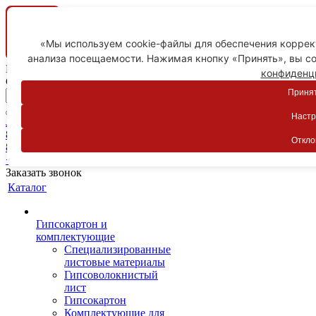
«Мы используем cookie-файлы для обеспечения коррект
анализа посещаемости. Нажимая кнопку «Принять», вы со
Ваш город
конфиденц
Ставрополь
Принят
Настр
Личный кабинет
8-800-775-59-89
Откло
8-800-775-59-89
+7 918 754-83-77
Заказать звонок
Каталог
Гипсокартон и
комплектующие
Специализированные
листовые материалы
Гипсоволокнистый
лист
Гипсокартон
Комплектующие для