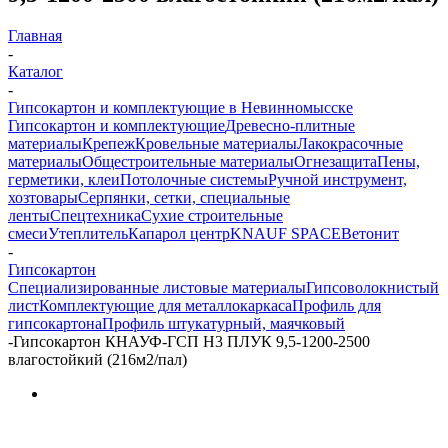
Главная
-
Каталог
-
Гипсокартон и комплектующие в Невинномысске
Гипсокартон и комплектующие
Древесно-плитные
материалы
Крепеж
Кровельные материалы
Лакокрасочные
материалы
Общестроительные материалы
Огнезащита
Пены,
герметики, клеи
Потолочные системы
Ручной инструмент,
хозтовары
Серпянки, сетки, специальные
ленты
Спецтехника
Сухие строительные
смеси
Утеплитель
Капарол центр
KNAUF SPACE
Ветонит
-
Гипсокартон
Специализированные листовые материалы
Гипсоволокнистый
лист
Комплектующие для металлокаркаса
Профиль для
гипсокартона
Профиль штукатурный, маячковый
-
Гипсокартон КНАУФ-ГСП H3 ПЛУК 9,5-1200-2500
влагостойкий (216м2/пал)