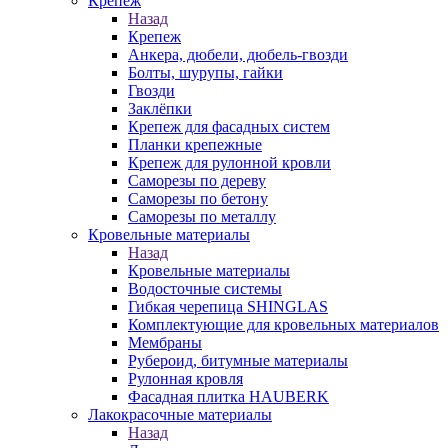
Крепеж
Назад
Крепеж
Анкера, дюбели, дюбель-гвозди
Болты, шурупы, гайки
Гвозди
Заклёпки
Крепеж для фасадных систем
Планки крепежные
Крепеж для рулонной кровли
Саморезы по дереву
Саморезы по бетону
Саморезы по металлу
Кровельные материалы
Назад
Кровельные материалы
Водосточные системы
Гибкая черепица SHINGLAS
Комплектующие для кровельных материалов
Мембраны
Рубероид, битумные материалы
Рулонная кровля
Фасадная плитка HAUBERK
Лакокрасочные материалы
Назад