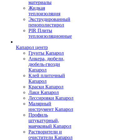
материалы
Жидкая
теплоизоляция
Экструдированный
пенополистирол
PIR Плиты
теплоизоляционные
Капарол центр
Грунты Капарол
Анкера, дюбели,
дюбель-гвозди
Капарол
Клей плиточный
Капарол
Краски Капарол
Лаки Капарол
Лессировки Капарол
Малярный
инструмент Капарол
Профиль
штукатурный,
маячковый Капарол
Растворители и
очистители Капарол