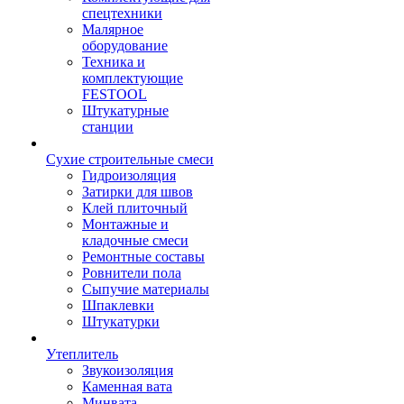
спецтехники
Малярное
оборудование
Техника и
комплектующие
FESTOOL
Штукатурные
станции
Сухие строительные смеси
Гидроизоляция
Затирки для швов
Клей плиточный
Монтажные и
кладочные смеси
Ремонтные составы
Ровнители пола
Сыпучие материалы
Шпаклевки
Штукатурки
Утеплитель
Звукоизоляция
Каменная вата
Минвата