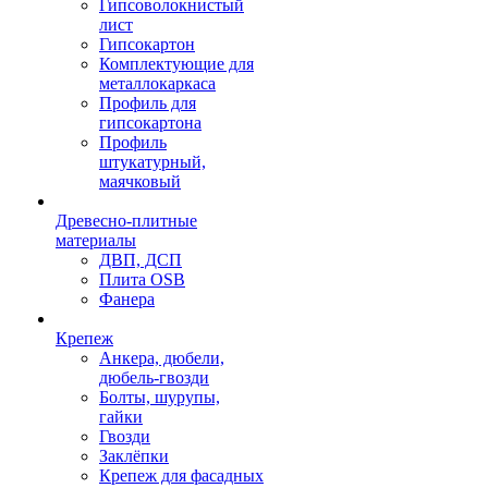
Гипсоволокнистый
лист
Гипсокартон
Комплектующие для
металлокаркаса
Профиль для
гипсокартона
Профиль
штукатурный,
маячковый
Древесно-плитные
материалы
ДВП, ДСП
Плита OSB
Фанера
Крепеж
Анкера, дюбели,
дюбель-гвозди
Болты, шурупы,
гайки
Гвозди
Заклёпки
Крепеж для фасадных