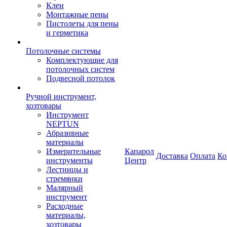
Клеи
Монтажные пены
Пистолеты для пены
и герметика
Потолочные системы
Комплектующие для
потолочных систем
Подвесной потолок
Ручной инструмент,
хозтовары
Инструмент
NEPTUN
Абразивные
материалы
Измерительные
Капарол
Доставка
Оплата
Ко
инструменты
Центр
Лестницы и
стремянки
Малярный
инструмент
Расходные
материалы,
хозтовары