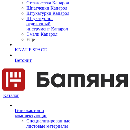
Cтеклосетка Капарол
Шпатлевки Капарол
Штукатурки Капарол
Штукатурно-
отделочный
инструмент Капарол
Эмали Капарол
Ещё
KNAUF SPACE
Ветонит
Каталог
Гипсокартон и
комплектующие
Специализированные
листовые материалы