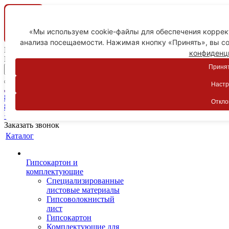
«Мы используем cookie-файлы для обеспечения коррект
анализа посещаемости. Нажимая кнопку «Принять», вы со
Ваш город
конфиденц
Невинномысск
Принят
Настр
Личный кабинет
8-800-775-59-89
Откло
8-800-775-59-89
+7 918 754-83-77
Заказать звонок
Каталог
Гипсокартон и
комплектующие
Специализированные
листовые материалы
Гипсоволокнистый
лист
Гипсокартон
Комплектующие для