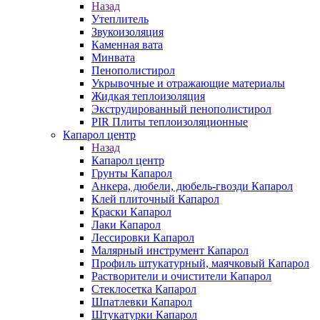
Назад
Утеплитель
Звукоизоляция
Каменная вата
Минвата
Пенополистирол
Укрывочные и отражающие материалы
Жидкая теплоизоляция
Экструдированный пенополистирол
PIR Плиты теплоизоляционные
Капарол центр
Назад
Капарол центр
Грунты Капарол
Анкера, дюбели, дюбель-гвозди Капарол
Клей плиточный Капарол
Краски Капарол
Лаки Капарол
Лессировки Капарол
Малярный инструмент Капарол
Профиль штукатурный, маячковый Капарол
Растворители и очистители Капарол
Cтеклосетка Капарол
Шпатлевки Капарол
Штукатурки Капарол