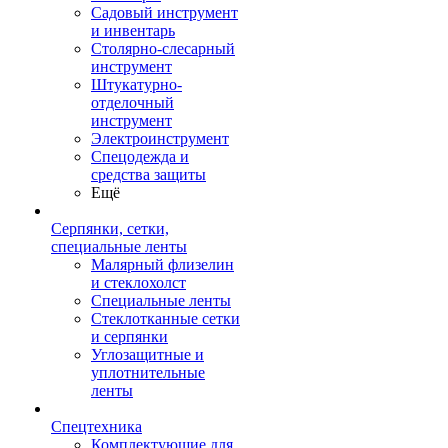
Садовый инструмент
и инвентарь
Столярно-слесарный
инструмент
Штукатурно-
отделочный
инструмент
Электроинструмент
Спецодежда и
средства защиты
Ещё
Серпянки, сетки,
специальные ленты
Малярный флизелин
и стеклохолст
Специальные ленты
Стеклотканные сетки
и серпянки
Углозащитные и
уплотнительные
ленты
Спецтехника
Комплектующие для