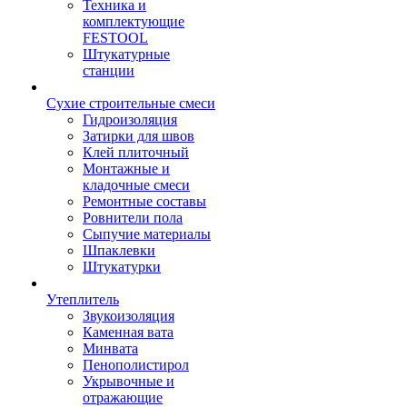
Техника и
комплектующие
FESTOOL
Штукатурные
станции
Сухие строительные смеси
Гидроизоляция
Затирки для швов
Клей плиточный
Монтажные и
кладочные смеси
Ремонтные составы
Ровнители пола
Сыпучие материалы
Шпаклевки
Штукатурки
Утеплитель
Звукоизоляция
Каменная вата
Минвата
Пенополистирол
Укрывочные и
отражающие