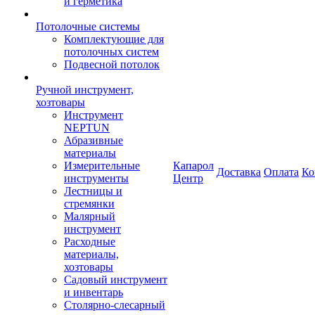
и герметика
Потолочные системы
Комплектующие для
потолочных систем
Подвесной потолок
Ручной инструмент,
хозтовары
Инструмент
NEPTUN
Абразивные
материалы
Измерительные
Капарол
Доставка
Оплата
Ко
инструменты
Центр
Лестницы и
стремянки
Малярный
инструмент
Расходные
материалы,
хозтовары
Садовый инструмент
и инвентарь
Столярно-слесарный