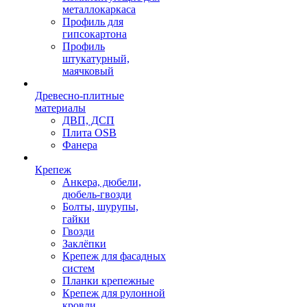
металлокаркаса
Профиль для
гипсокартона
Профиль
штукатурный,
маячковый
Древесно-плитные
материалы
ДВП, ДСП
Плита OSB
Фанера
Крепеж
Анкера, дюбели,
дюбель-гвозди
Болты, шурупы,
гайки
Гвозди
Заклёпки
Крепеж для фасадных
систем
Планки крепежные
Крепеж для рулонной
кровли