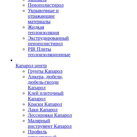
Пенополистирол
Укрывочные и
отражающие
материалы
Жидкая
теплоизоляция
Экструдированный
пенополистирол
PIR Плиты
теплоизоляционные
Капарол центр
Грунты Капарол
Анкера, дюбели,
дюбель-гвозди
Капарол
Клей плиточный
Капарол
Краски Капарол
Лаки Капарол
Лессировки Капарол
Малярный
инструмент Капарол
Профиль