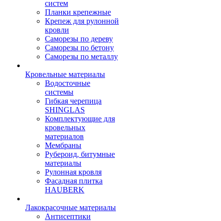
систем
Планки крепежные
Крепеж для рулонной
кровли
Саморезы по дереву
Саморезы по бетону
Саморезы по металлу
Кровельные материалы
Водосточные
системы
Гибкая черепица
SHINGLAS
Комплектующие для
кровельных
материалов
Мембраны
Рубероид, битумные
материалы
Рулонная кровля
Фасадная плитка
HAUBERK
Лакокрасочные материалы
Антисептики