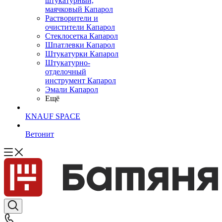
штукатурный,
маячковый Капарол
Растворители и
очистители Капарол
Cтеклосетка Капарол
Шпатлевки Капарол
Штукатурки Капарол
Штукатурно-
отделочный
инструмент Капарол
Эмали Капарол
Ещё
KNAUF SPACE
Ветонит