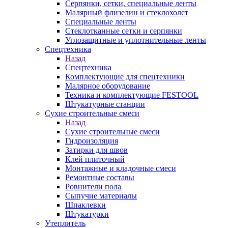
Серпянки, сетки, специальные ленты
Малярный флизелин и стеклохолст
Специальные ленты
Стеклотканные сетки и серпянки
Углозащитные и уплотнительные ленты
Спецтехника
Назад
Спецтехника
Комплектующие для спецтехники
Малярное оборудование
Техника и комплектующие FESTOOL
Штукатурные станции
Сухие строительные смеси
Назад
Сухие строительные смеси
Гидроизоляция
Затирки для швов
Клей плиточный
Монтажные и кладочные смеси
Ремонтные составы
Ровнители пола
Сыпучие материалы
Шпаклевки
Штукатурки
Утеплитель