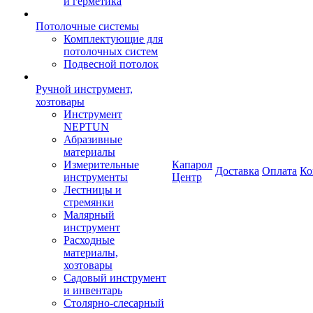
и герметика
Потолочные системы
Комплектующие для
потолочных систем
Подвесной потолок
Ручной инструмент,
хозтовары
Инструмент
NEPTUN
Абразивные
материалы
Измерительные
Капарол
Доставка
Оплата
Ко
инструменты
Центр
Лестницы и
стремянки
Малярный
инструмент
Расходные
материалы,
хозтовары
Садовый инструмент
и инвентарь
Столярно-слесарный