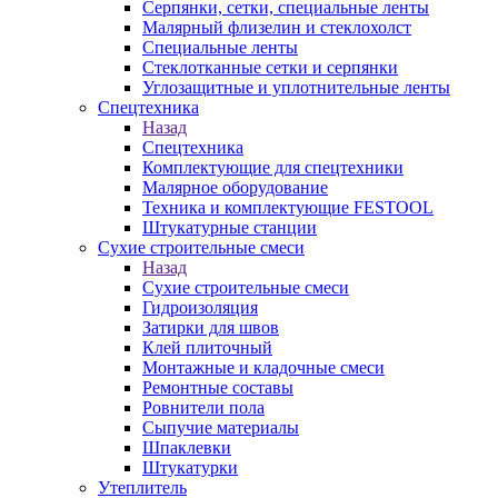
Серпянки, сетки, специальные ленты
Малярный флизелин и стеклохолст
Специальные ленты
Стеклотканные сетки и серпянки
Углозащитные и уплотнительные ленты
Спецтехника
Назад
Спецтехника
Комплектующие для спецтехники
Малярное оборудование
Техника и комплектующие FESTOOL
Штукатурные станции
Сухие строительные смеси
Назад
Сухие строительные смеси
Гидроизоляция
Затирки для швов
Клей плиточный
Монтажные и кладочные смеси
Ремонтные составы
Ровнители пола
Сыпучие материалы
Шпаклевки
Штукатурки
Утеплитель