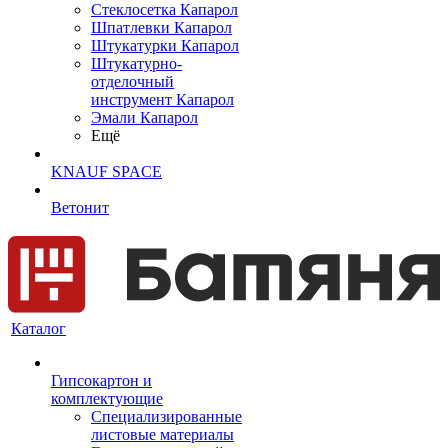
Cтеклосетка Капарол
Шпатлевки Капарол
Штукатурки Капарол
Штукатурно-
отделочный
инструмент Капарол
Эмали Капарол
Ещё
KNAUF SPACE
Ветонит
Каталог
Гипсокартон и
комплектующие
Специализированные
листовые материалы