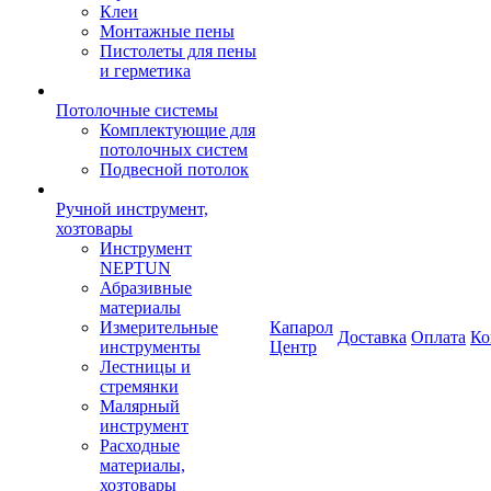
Клеи
Монтажные пены
Пистолеты для пены
и герметика
Потолочные системы
Комплектующие для
потолочных систем
Подвесной потолок
Ручной инструмент,
хозтовары
Инструмент
NEPTUN
Абразивные
материалы
Измерительные
Капарол
Доставка
Оплата
Ко
инструменты
Центр
Лестницы и
стремянки
Малярный
инструмент
Расходные
материалы,
хозтовары