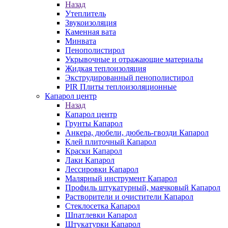
Назад
Утеплитель
Звукоизоляция
Каменная вата
Минвата
Пенополистирол
Укрывочные и отражающие материалы
Жидкая теплоизоляция
Экструдированный пенополистирол
PIR Плиты теплоизоляционные
Капарол центр
Назад
Капарол центр
Грунты Капарол
Анкера, дюбели, дюбель-гвозди Капарол
Клей плиточный Капарол
Краски Капарол
Лаки Капарол
Лессировки Капарол
Малярный инструмент Капарол
Профиль штукатурный, маячковый Капарол
Растворители и очистители Капарол
Cтеклосетка Капарол
Шпатлевки Капарол
Штукатурки Капарол