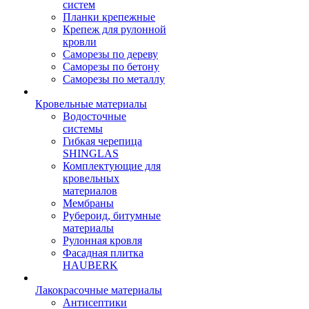
систем
Планки крепежные
Крепеж для рулонной
кровли
Саморезы по дереву
Саморезы по бетону
Саморезы по металлу
Кровельные материалы
Водосточные
системы
Гибкая черепица
SHINGLAS
Комплектующие для
кровельных
материалов
Мембраны
Рубероид, битумные
материалы
Рулонная кровля
Фасадная плитка
HAUBERK
Лакокрасочные материалы
Антисептики