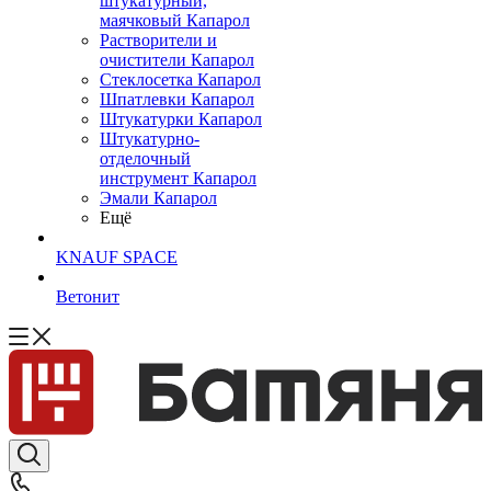
штукатурный,
маячковый Капарол
Растворители и
очистители Капарол
Cтеклосетка Капарол
Шпатлевки Капарол
Штукатурки Капарол
Штукатурно-
отделочный
инструмент Капарол
Эмали Капарол
Ещё
KNAUF SPACE
Ветонит