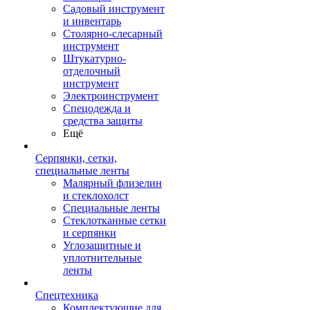
Садовый инструмент
и инвентарь
Столярно-слесарный
инструмент
Штукатурно-
отделочный
инструмент
Электроинструмент
Спецодежда и
средства защиты
Ещё
Серпянки, сетки,
специальные ленты
Малярный флизелин
и стеклохолст
Специальные ленты
Стеклотканные сетки
и серпянки
Углозащитные и
уплотнительные
ленты
Спецтехника
Комплектующие для