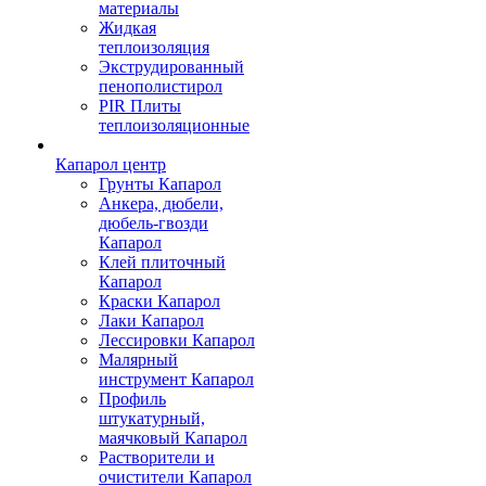
материалы
Жидкая
теплоизоляция
Экструдированный
пенополистирол
PIR Плиты
теплоизоляционные
Капарол центр
Грунты Капарол
Анкера, дюбели,
дюбель-гвозди
Капарол
Клей плиточный
Капарол
Краски Капарол
Лаки Капарол
Лессировки Капарол
Малярный
инструмент Капарол
Профиль
штукатурный,
маячковый Капарол
Растворители и
очистители Капарол