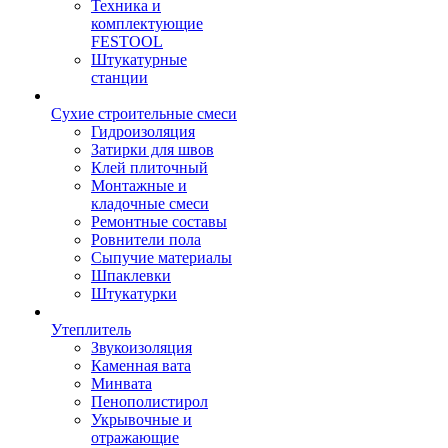
Техника и
комплектующие
FESTOOL
Штукатурные
станции
Сухие строительные смеси
Гидроизоляция
Затирки для швов
Клей плиточный
Монтажные и
кладочные смеси
Ремонтные составы
Ровнители пола
Сыпучие материалы
Шпаклевки
Штукатурки
Утеплитель
Звукоизоляция
Каменная вата
Минвата
Пенополистирол
Укрывочные и
отражающие