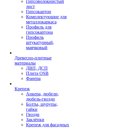
Гипсоволокнистый
лист
Гипсокартон
Комплектующие для
металлокаркаса
Профиль для
гипсокартона
Профиль
штукатурный,
маячковый
Древесно-плитные
материалы
ДВП, ДСП
Плита OSB
Фанера
Крепеж
Анкера, дюбели,
дюбель-гвозди
Болты, шурупы,
гайки
Гвозди
Заклёпки
Крепеж для фасадных