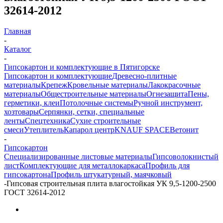
32614-2012
Главная
-
Каталог
-
Гипсокартон и комплектующие в Пятигорске
Гипсокартон и комплектующие
Древесно-плитные
материалы
Крепеж
Кровельные материалы
Лакокрасочные
материалы
Общестроительные материалы
Огнезащита
Пены,
герметики, клеи
Потолочные системы
Ручной инструмент,
хозтовары
Серпянки, сетки, специальные
ленты
Спецтехника
Сухие строительные
смеси
Утеплитель
Капарол центр
KNAUF SPACE
Ветонит
-
Гипсокартон
Специализированные листовые материалы
Гипсоволокнистый
лист
Комплектующие для металлокаркаса
Профиль для
гипсокартона
Профиль штукатурный, маячковый
-
Гипсовая строительная плита влагостойкая УК 9,5-1200-2500
ГОСТ 32614-2012