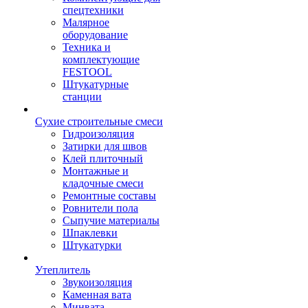
спецтехники
Малярное
оборудование
Техника и
комплектующие
FESTOOL
Штукатурные
станции
Сухие строительные смеси
Гидроизоляция
Затирки для швов
Клей плиточный
Монтажные и
кладочные смеси
Ремонтные составы
Ровнители пола
Сыпучие материалы
Шпаклевки
Штукатурки
Утеплитель
Звукоизоляция
Каменная вата
Минвата