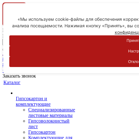
«Мы используем cookie-файлы для обеспечения коррект
анализа посещаемости. Нажимая кнопку «Принять», вы со
Ваш город
конфиденц
Пятигорск
Принят
Настр
Личный кабинет
8-800-775-59-89
Откло
8-800-775-59-89
+7 918 754-83-77
Заказать звонок
Каталог
Гипсокартон и
комплектующие
Специализированные
листовые материалы
Гипсоволокнистый
лист
Гипсокартон
Комплектующие для