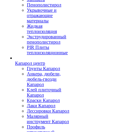
Пенополистирол
Укрывочные и
отражающие
материалы
Жидкая
теплоизоляция
Экструдированный
пенополистирол
PIR Плиты
теплоизоляционные
Капарол центр
Грунты Капарол
Анкера, дюбели,
дюбель-гвозди
Капарол
Клей плиточный
Капарол
Краски Капарол
Лаки Капарол
Лессировки Капарол
Малярный
инструмент Капарол
Профиль