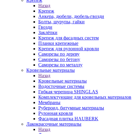
Крепеж
Назад
Крепеж
Анкера, дюбели, дюбель-гвозди
Болты, шурупы, гайки
Гвозди
Заклёпки
Крепеж для фасадных систем
Планки крепежные
Крепеж для рулонной кровли
Саморезы по дереву
Саморезы по бетону
Саморезы по металлу
Кровельные материалы
Назад
Кровельные материалы
Водосточные системы
Гибкая черепица SHINGLAS
Комплектующие для кровельных материалов
Мембраны
Рубероид, битумные материалы
Рулонная кровля
Фасадная плитка HAUBERK
Лакокрасочные материалы
Назад