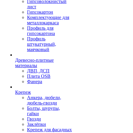
Гипсоволокнистый
лист
Гипсокартон
Комплектующие для
металлокаркаса
Профиль для
гипсокартона
Профиль
штукатурный,
маячковый
Древесно-плитные
материалы
ДВП, ДСП
Плита OSB
Фанера
Крепеж
Анкера, дюбели,
дюбель-гвозди
Болты, шурупы,
гайки
Гвозди
Заклёпки
Крепеж для фасадных