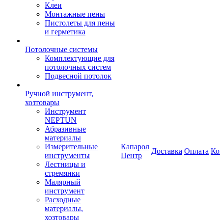
Клеи
Монтажные пены
Пистолеты для пены
и герметика
Потолочные системы
Комплектующие для
потолочных систем
Подвесной потолок
Ручной инструмент,
хозтовары
Инструмент
NEPTUN
Абразивные
материалы
Измерительные
Капарол
Доставка
Оплата
Ко
инструменты
Центр
Лестницы и
стремянки
Малярный
инструмент
Расходные
материалы,
хозтовары