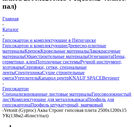
пал)
Главная
-
Каталог
-
Гипсокартон и комплектующие в Пятигорске
Гипсокартон и комплектующие
Древесно-плитные
материалы
Крепеж
Кровельные материалы
Лакокрасочные
материалы
Общестроительные материалы
Огнезащита
Пены,
герметики, клеи
Потолочные системы
Ручной инструмент,
хозтовары
Серпянки, сетки, специальные
ленты
Спецтехника
Сухие строительные
смеси
Утеплитель
Капарол центр
KNAUF SPACE
Ветонит
-
Гипсокартон
Специализированные листовые материалы
Гипсоволокнистый
лист
Комплектующие для металлокаркаса
Профиль для
гипсокартона
Профиль штукатурный, маячковый
-
Vetonit (Gyproc) Аква Стронг гипсовая плита 2500x1200x15
УК(138м2-46лист/пал)