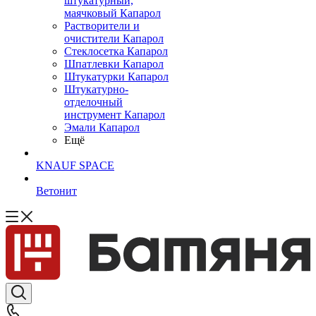
штукатурный,
маячковый Капарол
Растворители и
очистители Капарол
Cтеклосетка Капарол
Шпатлевки Капарол
Штукатурки Капарол
Штукатурно-
отделочный
инструмент Капарол
Эмали Капарол
Ещё
KNAUF SPACE
Ветонит