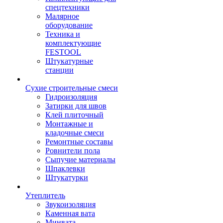
спецтехники
Малярное
оборудование
Техника и
комплектующие
FESTOOL
Штукатурные
станции
Сухие строительные смеси
Гидроизоляция
Затирки для швов
Клей плиточный
Монтажные и
кладочные смеси
Ремонтные составы
Ровнители пола
Сыпучие материалы
Шпаклевки
Штукатурки
Утеплитель
Звукоизоляция
Каменная вата
Минвата