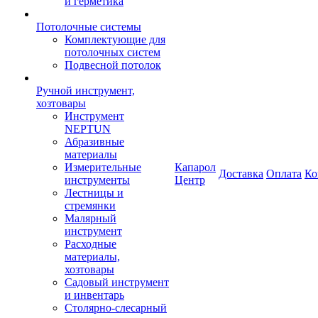
и герметика
Потолочные системы
Комплектующие для
потолочных систем
Подвесной потолок
Ручной инструмент,
хозтовары
Инструмент
NEPTUN
Абразивные
материалы
Измерительные
Капарол
Доставка
Оплата
Ко
инструменты
Центр
Лестницы и
стремянки
Малярный
инструмент
Расходные
материалы,
хозтовары
Садовый инструмент
и инвентарь
Столярно-слесарный