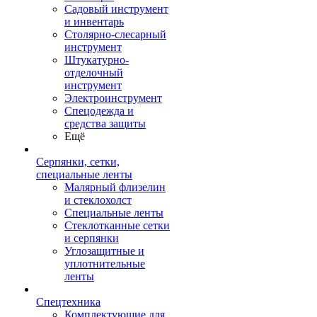
Садовый инструмент
и инвентарь
Столярно-слесарный
инструмент
Штукатурно-
отделочный
инструмент
Электроинструмент
Спецодежда и
средства защиты
Ещё
Серпянки, сетки,
специальные ленты
Малярный флизелин
и стеклохолст
Специальные ленты
Стеклотканные сетки
и серпянки
Углозащитные и
уплотнительные
ленты
Спецтехника
Комплектующие для