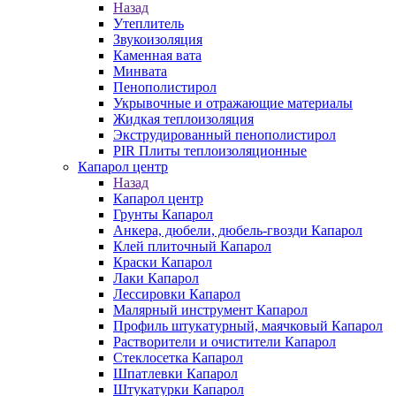
Назад
Утеплитель
Звукоизоляция
Каменная вата
Минвата
Пенополистирол
Укрывочные и отражающие материалы
Жидкая теплоизоляция
Экструдированный пенополистирол
PIR Плиты теплоизоляционные
Капарол центр
Назад
Капарол центр
Грунты Капарол
Анкера, дюбели, дюбель-гвозди Капарол
Клей плиточный Капарол
Краски Капарол
Лаки Капарол
Лессировки Капарол
Малярный инструмент Капарол
Профиль штукатурный, маячковый Капарол
Растворители и очистители Капарол
Cтеклосетка Капарол
Шпатлевки Капарол
Штукатурки Капарол