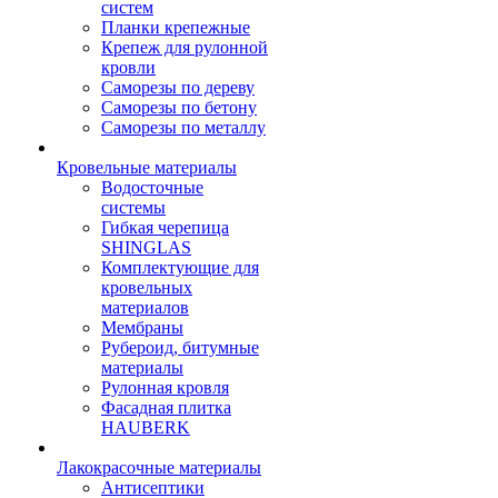
систем
Планки крепежные
Крепеж для рулонной
кровли
Саморезы по дереву
Саморезы по бетону
Саморезы по металлу
Кровельные материалы
Водосточные
системы
Гибкая черепица
SHINGLAS
Комплектующие для
кровельных
материалов
Мембраны
Рубероид, битумные
материалы
Рулонная кровля
Фасадная плитка
HAUBERK
Лакокрасочные материалы
Антисептики