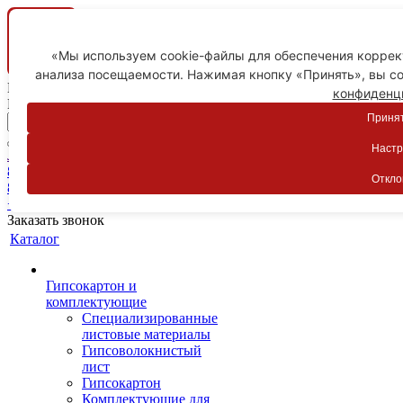
«Мы используем cookie-файлы для обеспечения коррект
анализа посещаемости. Нажимая кнопку «Принять», вы со
Ваш город
конфиденц
Пятигорск
Принят
Настр
Личный кабинет
8-800-775-59-89
Откло
8-800-775-59-89
+7 918 754-83-77
Заказать звонок
Каталог
Гипсокартон и
комплектующие
Специализированные
листовые материалы
Гипсоволокнистый
лист
Гипсокартон
Комплектующие для