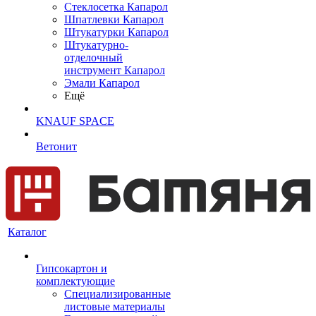
Cтеклосетка Капарол
Шпатлевки Капарол
Штукатурки Капарол
Штукатурно-
отделочный
инструмент Капарол
Эмали Капарол
Ещё
KNAUF SPACE
Ветонит
Каталог
Гипсокартон и
комплектующие
Специализированные
листовые материалы