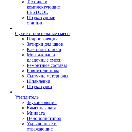
Техника и
комплектующие
FESTOOL
Штукатурные
станции
Сухие строительные смеси
Гидроизоляция
Затирки для швов
Клей плиточный
Монтажные и
кладочные смеси
Ремонтные составы
Ровнители пола
Сыпучие материалы
Шпаклевки
Штукатурки
Утеплитель
Звукоизоляция
Каменная вата
Минвата
Пенополистирол
Укрывочные и
отражающие