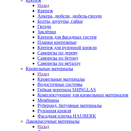
Крепеж
Назад
Крепеж
Анкера, дюбели, дюбель-гвозди
Болты, шурупы, гайки
Гвозди
Заклёпки
Крепеж для фасадных систем
Планки крепежные
Крепеж для рулонной кровли
Саморезы по дереву
Саморезы по бетону
Саморезы по металлу
Кровельные материалы
Назад
Кровельные материалы
Водосточные системы
Гибкая черепица SHINGLAS
Комплектующие для кровельных материалов
Мембраны
Рубероид, битумные материалы
Рулонная кровля
Фасадная плитка HAUBERK
Лакокрасочные материалы
Назад