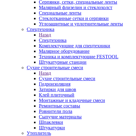
Серпянки, сетки, специальные ленты
Малярный флизелин и стеклохолст
Специальные ленты
Стеклотканные сетки и серпянки
Углозащитные и уплотнительные ленты
Спецтехника
Назад
Спецтехника
Комплектующие для спецтехники
Малярное оборудование
Техника и комплектующие FESTOOL
Штукатурные станции
Сухие строительные смеси
Назад
Сухие строительные смеси
Гидроизоляция
Затирки для швов
Клей плиточный
Монтажные и кладочные смеси
Ремонтные составы
Ровнители пола
Сыпучие материалы
Шпаклевки
Штукатурки
Утеплитель