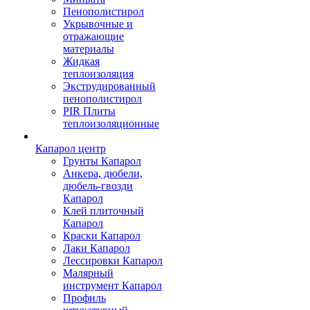
Пенополистирол
Укрывочные и
отражающие
материалы
Жидкая
теплоизоляция
Экструдированный
пенополистирол
PIR Плиты
теплоизоляционные
Капарол центр
Грунты Капарол
Анкера, дюбели,
дюбель-гвозди
Капарол
Клей плиточный
Капарол
Краски Капарол
Лаки Капарол
Лессировки Капарол
Малярный
инструмент Капарол
Профиль