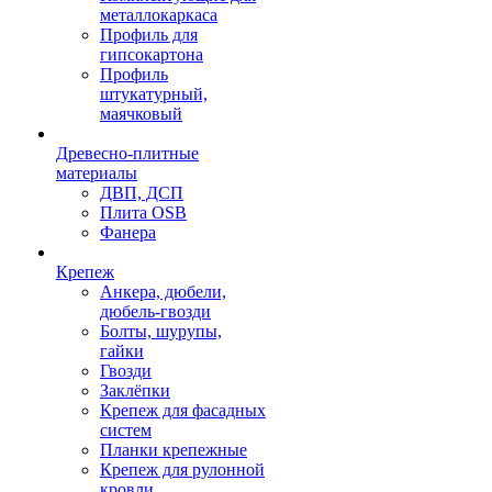
металлокаркаса
Профиль для
гипсокартона
Профиль
штукатурный,
маячковый
Древесно-плитные
материалы
ДВП, ДСП
Плита OSB
Фанера
Крепеж
Анкера, дюбели,
дюбель-гвозди
Болты, шурупы,
гайки
Гвозди
Заклёпки
Крепеж для фасадных
систем
Планки крепежные
Крепеж для рулонной
кровли