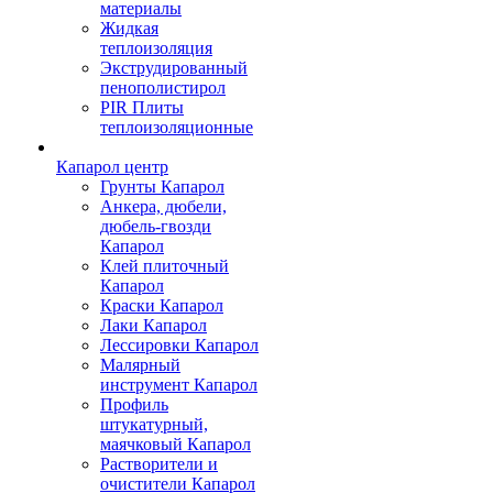
материалы
Жидкая
теплоизоляция
Экструдированный
пенополистирол
PIR Плиты
теплоизоляционные
Капарол центр
Грунты Капарол
Анкера, дюбели,
дюбель-гвозди
Капарол
Клей плиточный
Капарол
Краски Капарол
Лаки Капарол
Лессировки Капарол
Малярный
инструмент Капарол
Профиль
штукатурный,
маячковый Капарол
Растворители и
очистители Капарол